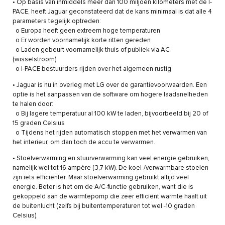
• Op basis van inmiddels meer dan 100 miljoen kilometers met de I-
PACE, heeft Jaguar geconstateerd dat de kans minimaal is dat alle 4
parameters tegelijk optreden:
o Europa heeft geen extreem hoge temperaturen
o Er worden voornamelijk korte ritten gereden
o Laden gebeurt voornamelijk thuis of publiek via AC
(wisselstroom)
o I-PACE bestuurders rijden over het algemeen rustig
• Jaguar is nu in overleg met LG over de garantievoorwaarden. Een
optie is het aanpassen van de software om hogere laadsnelheden
te halen door:
o Bij lagere temperatuur al 100 kW te laden, bijvoorbeeld bij 20 of
15 graden Celsius
o Tijdens het rijden automatisch stoppen met het verwarmen van
het interieur, om dan toch de accu te verwarmen.
• Stoelverwarming en stuurverwarming kan veel energie gebruiken,
namelijk wel tot 16 ampère (3,7 kW). De koel-/verwarmbare stoelen
zijn iets efficiënter. Maar stoelverwarming gebruikt altijd veel
energie. Beter is het om de A/C-functie gebruiken, want die is
gekoppeld aan de warmtepomp die zeer efficiënt warmte haalt uit
de buitenlucht (zelfs bij buitentemperaturen tot wel -10 graden
Celsius).