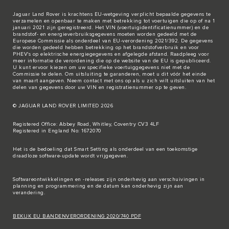
Jaguar Land Rover is krachtens EU-wetgeving verplicht bepaalde gegevens te
verzamelen en openbaar te maken met betrekking tot voertuigen die op of na 1
januari 2021 zijn geregistreerd. Het VIN (voertuigidentificatienummer) en de
brandstof- en energieverbruiksgegevens moeten worden gedeeld met de
Europese Commissie als onderdeel van EU-verordening 2021/392. De gegevens
die worden gedeeld hebben betrekking op het brandstofverbruik en voor
PHEV's op elektrische energiegegevens en afgelegde afstand. Raadpleeg voor
meer informatie de verordening die op de
website van de EU
is gepubliceerd.
U kunt ervoor kiezen om uw specifieke voertuiggegevens niet met de
Commissie te delen. Om uitsluiting te garanderen, moet u dit vóór het einde
van maart aangeven. Neem
contact met ons
op als u zich wilt uitsluiten van het
delen van gegevens door uw VIN en registratienummer op te geven.
© JAGUAR LAND ROVER LIMITED 2026
Registered Office: Abbey Road, Whitley, Coventry CV3 4LF
Registered in England No: 1672070
Het is de bedoeling dat Smart Setting als onderdeel van een toekomstige
draadloze software-update wordt vrijgegeven.
Softwareontwikkelingen en -releases zijn onderhevig aan verschuivingen in
planning en programmering en de datum kan onderhevig zijn aan
verandering.
BEKIJK EU BANDENVERORDENING 2020/740 PDF