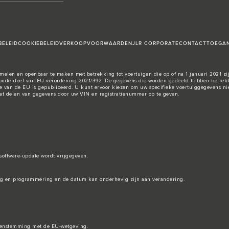
BELEID
COOKIEBELEID
VERKOOPVOORWAARDEN
JLR CORPORATE
CONTACT
TOEGAN
elen en openbaar te maken met betrekking tot voertuigen die op of na 1 januari 2021 zij
nderdeel van EU-verordening 2021/392. De gegevens die worden gedeeld hebben betrekki
e van de EU
is gepubliceerd. U kunt ervoor kiezen om uw specifieke voertuiggegevens nie
 het delen van gegevens door uw VIN en registratienummer op te geven.
software-update wordt vrijgegeven.
ing en programmering en de datum kan onderhevig zijn aan verandering.
ereenstemming met de EU-wetgeving.