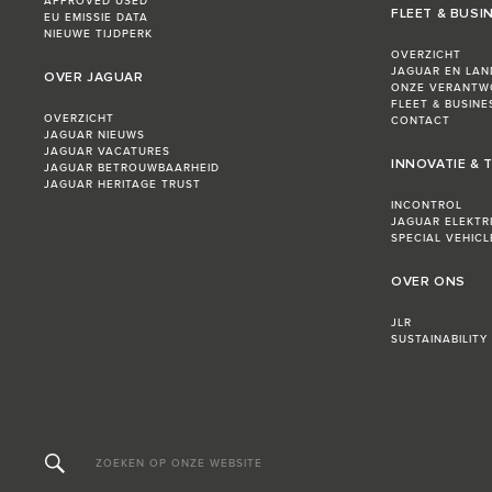
APPROVED USED
FLEET & BUSI
EU EMISSIE DATA
NIEUWE TIJDPERK
OVERZICHT
JAGUAR EN LAN
OVER JAGUAR
ONZE VERANTW
FLEET & BUSIN
OVERZICHT
CONTACT
JAGUAR NIEUWS
JAGUAR VACATURES
INNOVATIE &
JAGUAR BETROUWBAARHEID
JAGUAR HERITAGE TRUST
INCONTROL
JAGUAR ELEKTR
SPECIAL VEHIC
OVER ONS
JLR
SUSTAINABILITY
ZOEKEN OP ONZE WEBSITE