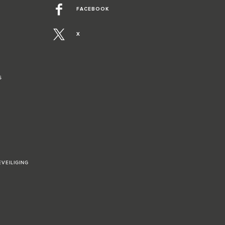
FACEBOOK
X
S
VEILIGING