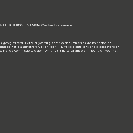
KELIJKHEIDSVERKLARING
Cookie Preference
n geregistreerd. Het VIN (voertuigidentificatienummer) en de brandstof- en
ng op het brandstofverbruik en voor PHEV's op elektrische energiegegevens en
t met de Commissie te delen. Om uitsluiting te garanderen, moet u dit vóór het