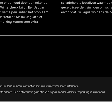
ulier onderhoud door een erkende
schadeherstelbedrijven waarmee o
 Wintercheck krijgt. Een Jaguar
gecertificeerde trainingen om schad
n verhelpen. Indien het probleem
ervoor dat uw Jaguar volgens de 
r retailer. Als uw Jaguar niet
nmerking komen voor extra
r uw land of neem contact op met uw retailer voor meer informatie.
standaard. Een anti-corrosie garantie van 6 jaar zonder kilometerbeperking is standaard.