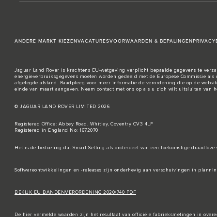
ANDERE MARKT KIEZEN
VACATURES
VOORWAARDEN & BEPALINGEN
PRIVACY
Jaguar Land Rover is krachtens EU-wetgeving verplicht bepaalde gegevens te verzam
energieverbruiksgegevens moeten worden gedeeld met de Europese Commissie als o
afgelegde afstand. Raadpleeg voor meer informatie de verordening die op de
websit
einde van maart aangeven. Neem
contact met ons
op als u zich wilt uitsluiten van
© JAGUAR LAND ROVER LIMITED 2026
Registered Office: Abbey Road, Whitley, Coventry CV3 4LF
Registered in England No: 1672070
Het is de bedoeling dat Smart Setting als onderdeel van een toekomstige draadloze 
Softwareontwikkelingen en -releases zijn onderhevig aan verschuivingen in plann
BEKIJK EU BANDENVERORDENING 2020/740 PDF
De hier vermelde waarden zijn het resultaat van officiële fabrieksmetingen in ov