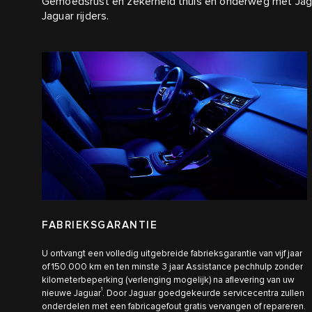
Gemoedsrust en zekerheid thuis en onderweg met Jagu
Jaguar rijders.
FABRIEKSGARANTIE
U ontvangt een volledig uitgebreide fabrieksgarantie van vijf jaar
of 150.000 km en ten minste 3 jaar Assistance pechhulp zonder
kilometerbeperking (verlenging mogelijk) na aflevering van uw
1
nieuwe Jaguar
. Door Jaguar goedgekeurde servicecentra zullen
onderdelen met een fabricagefout gratis vervangen of repareren.