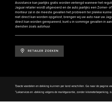
Assistance kan jaarlijks gratis worden verlengd wanneer het reg
Jaguar retailer wordt uitgevoerd en de auto jaarlijks een Zomer- of
monteur zal in de meeste gevallen het probleem ter plekke kunne
niet direct kan worden opgelost, brengen wij uw auto naar uw Jagua
direct kan worden gerepareerd, kunt u in sommige gevallen in aa
diensten zoals autohuur.
RETAILER ZOEKEN
1
Exacte voordelen en dekking kunnen per land verschillen. Ga naar de pagina voo
2
Lakservices en -dekking volgens de marktgarantie, zonder kilometerbeperking, is 