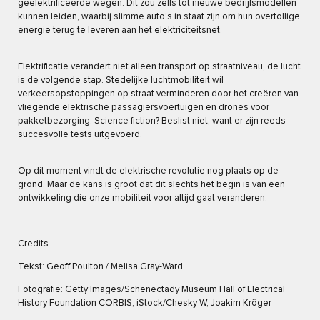
geëlektrificeerde wegen. Dit zou zelfs tot nieuwe bedrijfsmodellen
kunnen leiden, waarbij slimme auto’s in staat zijn om hun overtollige
energie terug te leveren aan het elektriciteitsnet.
Elektrificatie verandert niet alleen transport op straatniveau, de lucht
is de volgende stap. Stedelijke luchtmobiliteit wil
verkeersopstoppingen op straat verminderen door het creëren van
vliegende
elektrische passagiersvoertuigen
en drones voor
pakketbezorging. Science fiction? Beslist niet, want er zijn reeds
succesvolle tests uitgevoerd.
Op dit moment vindt de elektrische revolutie nog plaats op de
grond. Maar de kans is groot dat dit slechts het begin is van een
ontwikkeling die onze mobiliteit voor altijd gaat veranderen.
Credits
Tekst: Geoff Poulton / Melisa Gray-Ward
Fotografie: Getty Images/Schenectady Museum Hall of Electrical
History Foundation CORBIS, iStock/Chesky W, Joakim Kröger