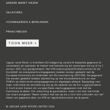
ANDERE MARKT KIEZEN
VACATURES
VOORWAARDEN & BEPALINGEN
PRIVACYBELEID
TOON MEER
Jaguar Land Rover is krachtens EU-wetgeving verplicht bepaalde gegevens te
verzamelen en openbaar te maken met betrekking tot voertuigen die op of na 1
januari 2021 zijn geregistreerd. Het VIN (voertuigidentificatienummer) en de
brandstof- en energieverbruiksgegevens moeten worden gedeeld met de
Europese Commissie als onderdeel van EU-verordening 2021/392. De gegevens
die worden gedeeld hebben betrekking op het brandstofverbruik en voor
PHEV's op elektrische energiegegevens en afgelegde afstand. Raadpleeg voor
meer informatie de verordening die op de
website van de EU
is gepubliceerd.
U kunt ervoor kiezen om uw specifieke voertuiggegevens niet met de
Commissie te delen. Om uitsluiting te garanderen, moet u dit vóór het einde
van maart aangeven. Neem
contact met ons
op als u zich wilt uitsluiten van het
delen van gegevens door uw VIN en registratienummer op te geven.
© JAGUAR LAND ROVER LIMITED 2026