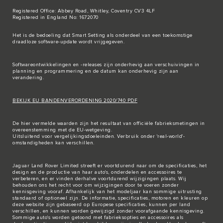
Registered Office: Abbey Road, Whitley, Coventry CV3 4LF
Registered in England No: 1672070
Het is de bedoeling dat Smart Setting als onderdeel van een toekomstige
draadloze software-update wordt vrijgegeven.
Softwareontwikkelingen en -releases zijn onderhevig aan verschuivingen in
planning en programmering en de datum kan onderhevig zijn aan
verandering.
BEKIJK EU BANDENVERORDENING 2020/740 PDF
De hier vermelde waarden zijn het resultaat van officiële fabrieksmetingen in
overeenstemming met de EU-wetgeving.
Uitsluitend voor vergelijkingsdoeleinden. Verbruik onder 'real-world'-
omstandigheden kan verschillen.
Jaguar Land Rover Limited streeft er voortdurend naar om de specificaties, het
design en de productie van haar auto's, onderdelen en accessoires te
verbeteren, en er vinden derhalve voortdurend wijzigingen plaats. Wij
behouden ons het recht voor om wijzigingen door te voeren zonder
kennisgeving vooraf. Afhankelijk van het modeljaar kan sommige uitrusting
standaard of optioneel zijn. De informatie, specificaties, motoren en kleuren op
deze website zijn gebaseerd op Europese specificaties, kunnen per land
verschillen, en kunnen worden gewijzigd zonder voorafgaande kennisgeving.
Sommige auto's worden getoond met fabrieksopties en accessoires als