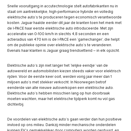
Snelle vooruitgang in accutechnologie stelt autofabrikanten nu in
staat om aantrekkelijke, high-performance hybride en volledig
elektrische auto’s te produceren tegen economisch verantwoorde
kosten. Jaguar haalde eerder dit jaar de kranten toen het merk met
de I-PACE haar eerste elektrische auto introduceerde. Met zijn
acceleratie van 0-100 km/h in slechts 4,8 seconden en een
actieradius van 470 km is de I-PACE een ‘gamechanger’, die helpt
om de publieke opinie over elektrische auto’s te veranderen.
Evenals haar klanten is Jaguar graag trendsettend – in elk opzicht.
Elektrische auto’s zijn niet langer het ‘lelijke eendje’ van de
autowereld en automobilisten kiezen steeds vaker voor elektrisch
rijden. Voor de eerste keer ooit, werden vorig jaar meer dan 1
miljoen auto’s met stekker verkocht. In Noorwegen betrof
eenderde van alle nieuwe autoverkopen een elektrische auto.
Elektrische auto’s hebben misschien lang op hun doorbraak
moeten wachten, maar het elektrische tijdperk komt nu vol gas
dichterbij.
De voordelen van elektrische auto’s gaan verder dan hun positieve
invloed op ons milieu. Dankzij minder mechanische onderdelen
kunnen EV’s gemakkelijker door computers worden gestuurd, en