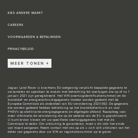
KIES ANDERE MARKT
CAREERS
VOORWAARDEN & BEPALINGEN
PRIVACYBELEID
MEER TONEN
Jaguar Land Rover is krachtens EU-wetgeving verplicht bepaalde gegevens te
verzamelen en openbaar te maken met betrekking tot voertuigen die op of na 1
januari 2021 zijn geregistreerd. Het VIN (voertuigidentificatienummer) en de
brandstof- en energieverbruiksgegevens moeten worden gedeeld met de
Europese Commissie als onderdeel van EU-verordening 2021/392. De gegevens
die worden gedeeld hebben betrekking op het brandstofverbruik en voor
PHEV's op elektrische energiegegevens en afgelegde afstand. Raadpleeg voor
meer informatie de verordening die op de
website van de EU
is gepubliceerd.
U kunt ervoor kiezen om uw specifieke voertuiggegevens niet met de
Commissie te delen. Om uitsluiting te garanderen, moet u dit vóór het einde
van maart aangeven. Neem
contact met ons
op als u zich wilt uitsluiten van het
delen van gegevens door uw VIN en registratienummer op te geven.