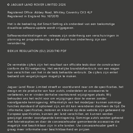
© JAGUAR LAND ROVER LIMITED 2026
Registered Office: Abbey Road, Whitley, Coventry CV3 4LF
Registered in England No: 1672070
Het is de bedoeling dat Smart Setting als onderdeel van een toekomstige
draadloze software-update wordt vrijgegeven.
Softwareontwikkelingen en -releases zijn onderhevig aan verschuivingen in
planning en programmering en de datum kan onderhevig zijn aan
verandering.
BEKIJK REGULATION (EU) 2020/740 PDF
De vermelde cijfers zijn het resultaat van officiële tests door de constructeur
conform de EU-wetgeving. Het werkelijke brandstofverbruik van een wagen
kan verschillen van het in de tests behaalde verbruik. De cijfers zijn enkel
bedoeld om vergelijkingen mogelijk te maken.
Jaguar Land Rover Limited streeft er voortdurend naar om de specificaties, het
design en de productie van haar auto's, onderdelen en accessoires te
verbeteren, en er vinden derhalve voortdurend wijzigingen plaats. Wij
behouden ons het recht voor om wijzigingen door te voeren zonder
voorafgaande kennisgeving. Afhankelijk van het modeljaar kunnen sommige
functies standaard of optioneel zijn, en dit kan veranderen doorheen de tijd. De
informatie, specificaties, motoren en kleuren op deze website zijn gebaseerd op
Europese specificaties, kunnen per land verschillen, en kunnen worden
gewijzigd zonder voorafgaande kennisgeving. Sommige auto's worden getoond
met fabrieksopties en door de concessiehouder gemonteerde accessoires die
mogelijk niet beschikbaar zijn in alle landen. Uw concessiehouder geeft u
graag meer informatie over beschikbaarheid en prijzen.