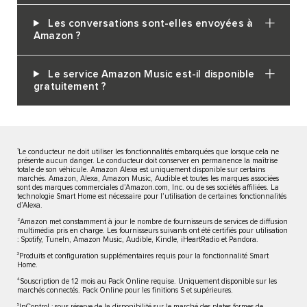
Les conversations sont-elles envoyées à
Amazon ?
Le service Amazon Music est-il disponible
gratuitement ?
1
Le conducteur ne doit utiliser les fonctionnalités embarquées que lorsque cela ne
présente aucun danger. Le conducteur doit conserver en permanence la maîtrise
totale de son véhicule. Amazon Alexa est uniquement disponible sur certains
marchés. Amazon, Alexa, Amazon Music, Audible et toutes les marques associées
sont des marques commerciales d’Amazon.com, Inc. ou de ses sociétés affiliées. La
technologie Smart Home est nécessaire pour l’utilisation de certaines fonctionnalités
d’Alexa.
2
Amazon met constamment à jour le nombre de fournisseurs de services de diffusion
multimédia pris en charge. Les fournisseurs suivants ont été certifiés pour utilisation
: Spotify, TuneIn, Amazon Music, Audible, Kindle, iHeartRadio et Pandora.
3
Produits et configuration supplémentaires requis pour la fonctionnalité Smart
Home.
4
Souscription de 12 mois au Pack Online requise. Uniquement disponible sur les
marchés connectés. Pack Online pour les finitions S et supérieures.
5
InControl : sous réserve de la disponibilité sur le marché des plates-formes de