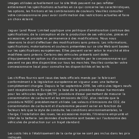
images utilisées actuellement sur le site Web peuvent ne pas refléter
entièrement les spécifications actuelles en ce qui concerne les caractéristiques,
les options, les finitions et les combinaisons de couleurs. Veuillez consulter
votre concessionnaire pour avoir confirmation des restrictions actuelles et faire
un choix éclairé.
Jaguar Land Rover Limited applique une politique d’amélioration continue des
spécifications, de la conception et de la production de ses véhicules, pièces et
accessoires, et procède en permanence à des modifications. Nous nous
réservons le droit d’effectuer des modifications sans préavis. Les informations,
spécifications, motorisations et couleurs présentées sur ce site Web sont basées
sur les spécifications européennes. Elles peuvent varier selon le marché et être
modifiées sans préavis. Certains des véhicules présents sont dotés
d’équipements en option ou d’accessoires installés par le concessionnaire qui
peuvent ne pas être disponibles sur tous les marchés. Veuillez contacter votre
concessionnaire local pour connaître les disponibilités et les tarifs.
Les chiffres fournis sont issus des tests officiels menés par le fabricant
conformément à la législation européenne en vigueur avec une batterie
complètement chargée. Depuis le 1er septembre 2018, les véhicules légers neufs
sont réceptionnés en Europe sur la base de la procédure d'essai harmonisée
pour les véhicules légers (WLTP), procédure d'essai permettant de mesurer la
consommation de carburant et les émissions de CO2, plus réaliste que la
procédure NEDC précédemment utilisée. Les valeurs d’émissions de CO2, de
consommation de carburant et d’autonomie peuvent varier en fonction de
facteurs tels que le style de conduite, les conditions environnementales, la
charge, l’installation des roues, les accessoires montés, l'itinéraire emprunté et
l’état de la batterie. Les données d’autonomie sont basées sur l’autonomie des
véhicules de production sur un trajet standard.
Les coûts liés à l’établissement de la carte grise ne sont pas inclus dans les prix
indiqués.