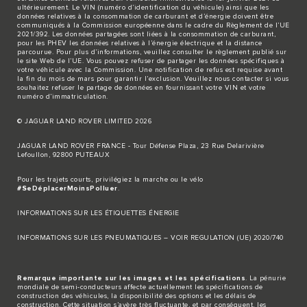
ultérieurement. Le VIN (numéro d’identification du véhicule) ainsi que les
données relatives à la consommation de carburant et d’énergie doivent être
communiqués à la Commission européenne dans le cadre du Règlement de l’UE
2021/392. Les données partagées sont liées à la consommation de carburant,
pour les PHEV les données relatives à l’énergie électrique et la distance
parcourue. Pour plus d’informations, veuillez consulter le règlement publié sur
le site
Web de l’UE
. Vous pouvez refuser de partager les données spécifiques à
votre véhicule avec la Commission. Une notification de refus est requise avant
la fin du mois de mars pour garantir l’exclusion. Veuillez
nous contacter
si vous
souhaitez refuser le partage de données en fournissant votre VIN et votre
numéro d’immatriculation.
© JAGUAR LAND ROVER LIMITED 2026
JAGUAR LAND ROVER FRANCE - Tour Défense Plaza, 23 Rue Delarivière
Lefoullon, 92800 PUTEAUX
Pour les trajets courts, privilégiez la marche ou le vélo
#SeDéplacerMoinsPolluer
.
INFORMATIONS SUR LES ÉTIQUETTES ÉNERGIE
INFORMATIONS SUR LES PNEUMATIQUES – VOIR REGULATION (UE) 2020/740
Remarque importante sur les images et les spécifications
. La pénurie
mondiale de semi-conducteurs affecte actuellement les spécifications de
construction des véhicules, la disponibilité des options et les délais de
construction. Cette situation s’avère très fluctuante, et par conséquent, les