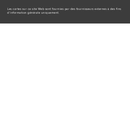
Les cartes sur ce site Web sont fournies par des fournisseurs externes à des fins
d’information générale uniquement.