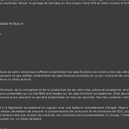
us souhaitez refuser le partage de données en fournissant votre VIN et votre numéro d’imm
, 92800 PUTEAUX
r
.
iale de semi-conducteurs affecte actuellement les spécifications de construction des véhicul
peuvent ne pas refléter entièrement les spécifications actuelles en ce qui concerne les carac
faire un choix éclairé.
ications, de la conception et de la production de ses véhicules, pièces et accessoires, et
uleurs présentées sur ce site Web sont basées sur les spécifications européennes. Elles peuv
ionnaire qui peuvent ne pas être disponibles sur tous les marchés. Veuillez contacter votre 
ent à la législation européenne en vigueur avec une batterie complètement chargée. Depuis 
e d'essai permettant de mesurer la consommation de carburant et les émissions de CO2, pl
teurs tels que le style de conduite, les conditions environnementales, la charge, l’installa
uction sur un trajet standard.