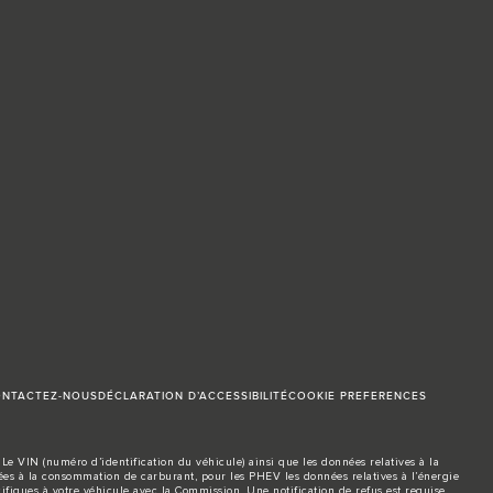
NTACTEZ-NOUS
DÉCLARATION D’ACCESSIBILITÉ
COOKIE PREFERENCES
Le VIN (numéro d’identification du véhicule) ainsi que les données relatives à la
s à la consommation de carburant, pour les PHEV les données relatives à l’énergie
ifiques à votre véhicule avec la Commission. Une notification de refus est requise