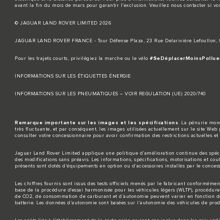
avant la fin du mois de mars pour garantir l’exclusion. Veuillez
nous contacter
si vo
© JAGUAR LAND ROVER LIMITED 2026
JAGUAR LAND ROVER FRANCE - Tour Défense Plaza, 23 Rue Delarivière Lefoullon
Pour les trajets courts, privilégiez la marche ou le vélo
#SeDéplacerMoinsPollue
INFORMATIONS SUR LES ÉTIQUETTES ÉNERGIE
INFORMATIONS SUR LES PNEUMATIQUES – VOIR REGULATION (UE) 2020/740
Remarque importante sur les images et les spécifications
. La pénurie mond
très fluctuante, et par conséquent, les images utilisées actuellement sur le site Web 
consulter votre concessionnaire pour avoir confirmation des restrictions actuelles et 
Jaguar Land Rover Limited applique une politique d’amélioration continue des spécif
des modifications sans préavis. Les informations, spécifications, motorisations et co
présents sont dotés d’équipements en option ou d’accessoires installés par le concess
Les chiffres fournis sont issus des tests officiels menés par le fabricant conformém
base de la procédure d'essai harmonisée pour les véhicules légers (WLTP), procédur
de CO2, de consommation de carburant et d’autonomie peuvent varier en fonction de fac
batterie. Les données d’autonomie sont basées sur l’autonomie des véhicules de prod