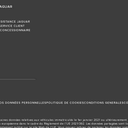
JAGUAR
SSISTANCE JAGUAR
SERVICE CLIENT
 CONCESSIONNAIRE
VOS DONNÉES PERSONNELLES
POLITIQUE DE COOKIES
CONDITIONS GENERALES
CO
aines données relatives aux véhicules immatriculés le 1er janvier 2021 ou ultérieurement. 
européenne dans le cadre du Règlement de l’UE 2021/392. Les données partagées sont liée
règlement publié sur le site
Web de l’UE
. Vous pouvez refuser de partager les données spéc