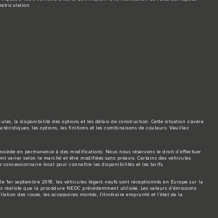
atriculation.
es, la disponibilité des options et les délais de construction. Cette situation s’avère
téristiques, les options, les finitions et les combinaisons de couleurs. Veuillez
 procède en permanence à des modifications. Nous nous réservons le droit d’effectuer
ent varier selon le marché et être modifiées sans préavis. Certains des véhicules
concessionnaire local pour connaître les disponibilités et les tarifs.
le 1er septembre 2018, les véhicules légers neufs sont réceptionnés en Europe sur la
us réaliste que la procédure NEDC précédemment utilisée. Les valeurs d’émissions
tion des roues, les accessoires montés, l'itinéraire emprunté et l’état de la