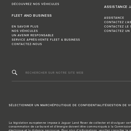
DÉCOUVREZ NOS VÉHICULES
ASSISTANCE 
FLEET AND BUSINESS
ASSISTANCE
CONTACTEZ L'A
EN SAVOIR PLUS
CONTACTEZ LE 
NOS VÉHICULES
CONTACTEZ UN
UN AVENIR RESPONSABLE
SERVICE APRÈS-VENTE FLEET & BUSINESS
CONTACTEZ-NOUS
RECHERCHER SUR NOTRE SITE WEB
SÉLECTIONNER UN MARCHÉ
POLITIQUE DE CONFIDENTIALITÉ
GESTION DE 
La législation européenne impose à Jaguar Land Rover de collecter et divulguer cert
consommation de carburant et d’énergie doivent être communiqués à la Commission 
électrique et la distance parcourue. Pour plus d’informations, veuillez consulter le 