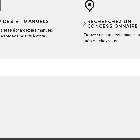
IDES ET MANUELS
RECHERCHEZ UN
CONCESSIONNAIRE
ez et téléchargez les manuels
Trouvez un concessionnaire J
des vidéos relatifs à votre
près de chez vous.
.