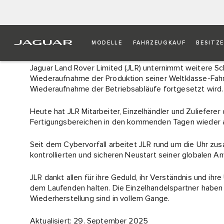
STELLUNGNAHME ZUM C
MODELLE
FAHRZEUGKAUF
BESITZ
Jaguar Land Rover Limited (JLR) unternimmt weitere Sch
Wiederaufnahme der Produktion seiner Weltklasse-Fahrz
Wiederaufnahme der Betriebsabläufe fortgesetzt wird.
Heute hat JLR Mitarbeiter, Einzelhändler und Zulieferer 
Fertigungsbereichen in den kommenden Tagen wieder
Seit dem Cybervorfall arbeitet JLR rund um die Uhr z
kontrollierten und sicheren Neustart seiner globalen 
JLR dankt allen für ihre Geduld, ihr Verständnis und ihre
dem Laufenden halten. Die Einzelhandelspartner haben
Wiederherstellung sind in vollem Gange.
Aktualisiert: 29. September 2025