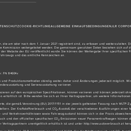
TENSCHUTZ
COOKIE-RICHTLINIE
ALLGEMEINE EINKAUFSBEDINGUNGEN
JLR CORPO
 die am oder nach dem 1. Januar 2021 registriert sind, zu erfassen und weiterzuleiten. 
Kommission weitergeleitet werden. Die gemeinsam genutzten Daten beziehen sich auf den
f der Website der EU veröffentlicht wurde. Sie können der Weitergabe Ihrer spezifischen
 Fahrzeugs und das amtliche Kennzeichen an.
h: FN 84604v
gn und Produktionsmethoden ständig weiter, daher sind Änderungen jederzeit möglich. W
derausstattung und Serienausstattung variieren.
basieren auf den europäischen Spezifikationen, können variieren und können jederzeit 
 erhältlich ist. Bitte wenden Sie sich an Ihren Vertragspartner, um weitere Informationen
rte, die gemäß Verordnung (EU) 2017/1151 in der jeweils geltenden Fassung nach WLTP-Zykl
llern. Der Kraftstoffverbrauch und CO
-Ausstoß der verschiedenen Ausführungen einer M
2
- und Verkehrsverhältnissen sowie Fahrzeugzustand können sich in der Praxis abweiche
auch und den offiziellen spezifischen CO
-Emissionen neuer Personenkraftwagen können de
2
ertragspartnern unentgeltlich erhältlich ist und unter http://www.autoverbrauch.at he