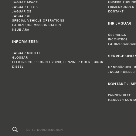
JAGUAR I-PACE
UNSERE ZUKUN
JAGUAR F-TYPE
FIRMENKUNDEN
JAGUAR XE
KONTAKT
JAGUAR XF
SPECIAL VEHICLE OPERATIONS
IHR JAGUAR
FAHRZEUG-EMISSIONSDATEN
NEUE ÄRA
ÜBERBLICK
INCONTROL
INFORMIEREN
FAHRZEUGRÜCK
JAGUAR MODELLE
SERVICE UND
GLOSSAR
ELEKTRISCH, PLUG-IN HYBRID, BENZINER ODER EURO6
DIESEL
HANDBÜCHER U
JAGUAR DIESELP
KONTAKT / I
PANNENHILFE
HÄNDLER KONTA
SEITE DURCHSUCHEN