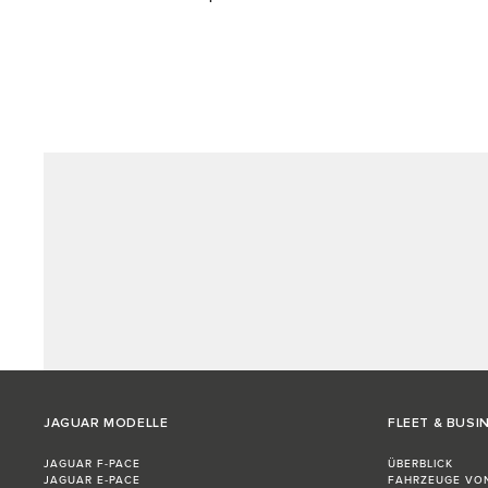
JAGUAR MODELLE
FLEET & BUSI
JAGUAR F-PACE
ÜBERBLICK
JAGUAR E‑PACE
FAHRZEUGE VO