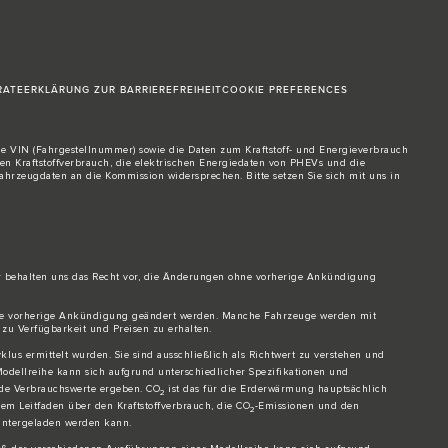
RATE
ERKLÄRUNG ZUR BARRIEREFREIHEIT
COOKIE PREFERENCES
Die VIN (Fahrgestellnummer) sowie die Daten zum Kraftstoff- und Energieverbrauch
 Kraftstoffverbrauch, die elektrischen Energiedaten von PHEVs und die
 Fahrzeugdaten an die Kommission widersprechen. Bitte setzen Sie sich
mit uns in
ir behalten uns das Recht vor, die Änderungen ohne vorherige Ankündigung
ohne vorherige Ankündigung geändert werden. Manche Fahrzeuge werden mit
 zu Verfügbarkeit und Preisen zu erhalten.
us ermittelt wurden. Sie sind ausschließlich als Richtwert zu verstehen und
odellreihe kann sich aufgrund unterschiedlicher Spezifikationen und
nde Verbrauchswerte ergeben. CO
ist das für die Erderwärmung hauptsächlich
2
m Leitfaden über den Kraftstoffverbrauch, die CO
-Emissionen und den
2
runtergeladen werden kann.