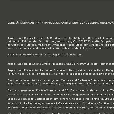
LAND ÄNDERN
KONTAKT / IMPRESSUM
KARRIERE
NUTZUNGSBEDINGUNGEN
DA
Jaguar Land Rover ist gemäß EU-Recht verpflichtet, bestimmte Daten zu Fahrzeugen,
müssen im Rahmen der Durchführungsverordnung (EU) 2021/392 an die Europäische 
zurückgelegte Strecke. Weitere Informationen finden Sie in der Verordnung, die au
Verbindung
, wenn Sie dies wünschen, und geben Sie die Fahrgestellnummer Ihres
Bei Fragen wenden Sie sich an das
Jaguar-Kundenzentrum
.
Jaguar Land Rover Austria GmbH, Fasaneriestraße 35, A-5020 Salzburg, Firmenbuc
Jaguar Land Rover entwickelt seine Produkte in Bezug auf technische Daten, Desi
vorzunehmen. Einige Funktionen können für verschiedene Modelljahre zwischen Son
Die Informationen, technischen Angaben, Motoren und Farben auf dieser Website 
Sonderausstattung oder Zubehör gezeigt, das möglicherweise nicht auf allen Märkten
Bei den angegebenen Kraftstoffangaben und CO
-Emissionen handelt es sich um We
2
dienen als Vergleich zwischen verschiedenen Fahrzeugmodellen und Fahrzeugherste
Sonderausstattungen unterscheiden bzw. erhöhen. Abhängig von Fahrweise, Straßen
verantwortliche Treibhausgas. Weitere Informationen zum offiziellen Kraftstoffverbr
Stromverbrauch neuer Personenkraftwagen entnommen werden, der bei allen Jaguar V