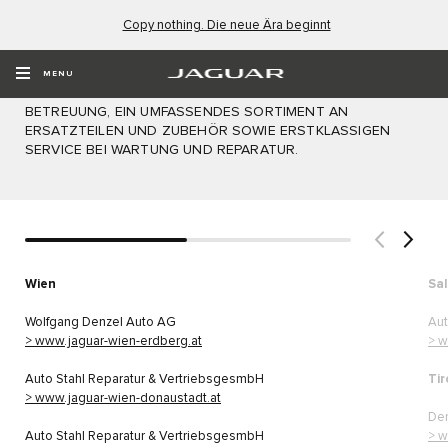
Copy nothing. Die neue Ära beginnt
HÄNDLER
MENU
ALLE JAGUAR HÄNDLER BIETEN IHNEN EINE EXZELLENTE
BETREUUNG, EIN UMFASSENDES SORTIMENT AN
ERSATZTEILEN UND ZUBEHÖR SOWIE ERSTKLASSIGEN
SERVICE BEI WARTUNG UND REPARATUR.
Wien
Sa
Wolfgang Denzel Auto AG
Au
> www.jaguar-wien-erdberg.at
> w
Auto Stahl Reparatur & VertriebsgesmbH
Tir
> www.jaguar-wien-donaustadt.at
Den
Auto Stahl Reparatur & VertriebsgesmbH
> w