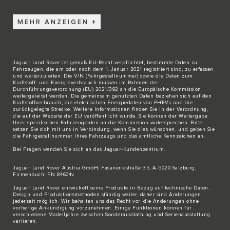
MEHR ANZEIGEN
Jaguar Land Rover ist gemäß EU-Recht verpflichtet, bestimmte Daten zu
Fahrzeugen, die am oder nach dem 1. Januar 2021 registriert sind, zu erfassen
und weiterzuleiten. Die VIN (Fahrgestellnummer) sowie die Daten zum
Kraftstoff- und Energieverbrauch müssen im Rahmen der
Durchführungsverordnung (EU) 2021/392 an die Europäische Kommission
weitergeleitet werden. Die gemeinsam genutzten Daten beziehen sich auf den
Kraftstoffverbrauch, die elektrischen Energiedaten von PHEVs und die
zurückgelegte Strecke. Weitere Informationen finden Sie in der Verordnung,
die auf der Website der EU veröffentlicht wurde. Sie können der Weitergabe
Ihrer spezifischen Fahrzeugdaten an die Kommission widersprechen. Bitte
setzen Sie sich
mit uns in Verbindung
, wenn Sie dies wünschen, und geben Sie
die Fahrgestellnummer Ihres Fahrzeugs und das amtliche Kennzeichen an.
Bei Fragen wenden Sie sich an das
Jaguar-Kundenzentrum
.
Jaguar Land Rover Austria GmbH, Fasaneriestraße 35, A-5020 Salzburg,
Firmenbuch: FN 84604v
Jaguar Land Rover entwickelt seine Produkte in Bezug auf technische Daten,
Design und Produktionsmethoden ständig weiter, daher sind Änderungen
jederzeit möglich. Wir behalten uns das Recht vor, die Änderungen ohne
vorherige Ankündigung vorzunehmen. Einige Funktionen können für
verschiedene Modelljahre zwischen Sonderausstattung und Serienausstattung
variieren.