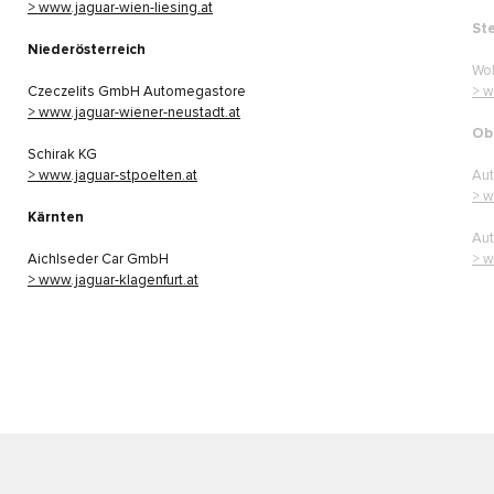
> www.jaguar-wien-liesing.at
St
Niederösterreich
Wol
Czeczelits GmbH Automegastore
> w
> www.jaguar-wiener-neustadt.at
Ob
Schirak KG
> www.jaguar-stpoelten.at
Au
> w
Kärnten
Au
Aichlseder Car GmbH
> w
> www.jaguar-klagenfurt.at