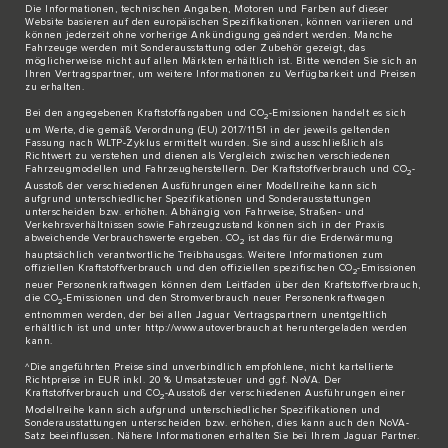
Die Informationen, technischen Angaben, Motoren und Farben auf dieser
Website basieren auf den europäischen Spezifikationen, können variieren und
können jederzeit ohne vorherige Ankündigung geändert werden. Manche
Fahrzeuge werden mit Sonderausstattung oder Zubehör gezeigt, das
möglicherweise nicht auf allen Märkten erhältlich ist. Bitte wenden Sie sich an
Ihren Vertragspartner, um weitere Informationen zu Verfügbarkeit und Preisen
zu erhalten.
Bei den angegebenen Kraftstoffangaben und CO
-Emissionen handelt es sich
2
um Werte, die gemäß Verordnung (EU) 2017/1151 in der jeweils geltenden
Fassung nach WLTP-Zyklus ermittelt wurden. Sie sind ausschließlich als
Richtwert zu verstehen und dienen als Vergleich zwischen verschiedenen
Fahrzeugmodellen und Fahrzeugherstellern. Der Kraftstoffverbrauch und CO
-
2
Ausstoß der verschiedenen Ausführungen einer Modellreihe kann sich
aufgrund unterschiedlicher Spezifikationen und Sonderausstattungen
unterscheiden bzw. erhöhen. Abhängig von Fahrweise, Straßen- und
Verkehrsverhältnissen sowie Fahrzeugzustand können sich in der Praxis
abweichende Verbrauchswerte ergeben. CO
ist das für die Erderwärmung
2
hauptsächlich verantwortliche Treibhausgas. Weitere Informationen zum
offiziellen Kraftstoffverbrauch und den offiziellen spezifischen CO
-Emissionen
2
neuer Personenkraftwagen können dem Leitfaden über den Kraftstoffverbrauch,
die CO
-Emissionen und den Stromverbrauch neuer Personenkraftwagen
2
entnommen werden, der bei allen Jaguar Vertragspartnern unentgeltlich
erhältlich ist und unter http://www.autoverbrauch.at heruntergeladen werden
kann.
^Die angeführten Preise sind unverbindlich empfohlene, nicht kartellierte
Richtpreise in EUR inkl. 20 % Umsatzsteuer und ggf. NoVA. Der
Kraftstoffverbrauch und CO
-Ausstoß der verschiedenen Ausführungen einer
2
Modellreihe kann sich aufgrund unterschiedlicher Spezifikationen und
Sonderausstattungen unterscheiden bzw. erhöhen, dies kann auch den NoVA-
Satz beeinflussen. Nähere Informationen erhalten Sie bei Ihrem Jaguar Partner.