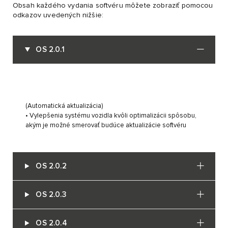
Obsah každého vydania softvéru môžete zobraziť pomocou
odkazov uvedených nižšie:
OS 2.0.1
(Automatická aktualizácia)
• Vylepšenia systému vozidla kvôli optimalizácii spôsobu,
akým je možné smerovať budúce aktualizácie softvéru
OS 2.0.2
OS 2.0.3
OS 2.0.4