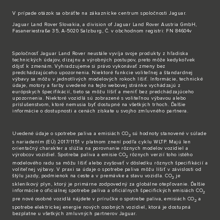
V prípade otázok sa obráťte na zákaznícke
centrum spoločnosti Jaguar
.
Jaguar Land Rover Slovakia, a division of Jaguar Land Rover Austria GmbH,
Fasaneriestraße 35, A-5020 Salzburg, Č. v obchodnom registri: FN 84604v
Spoločnosť Jaguar Land Rover neustále vyvíja svoje produkty z hľadiska
technických údajov, dizajnu a výrobných postupov, preto môže kedykoľvek
dôjsť k zmenám. Vyhradzujeme si právo vykonávať zmeny bez
predchádzajúceho upozornenia. Niektoré funkcie voliteľnej a štandardnej
výbavy sa môžu v jednotlivých modelových rokoch líšiť. Informácie, technické
údaje, motory a farby uvedené na tejto webovej stránke vychádzajú z
európskych špecifikácií, tieto sa môžu líšiť a meniť bez predchádzajúceho
upozornenia. Niektoré vozidlá sú zobrazené s voliteľnou výbavou alebo
príslušenstvom, ktoré nemusia byť dostupné na všetkých trhoch. Ďalšie
informácie o dostupnosti a cenách získate u svojho zmluvného partnera.
Uvedené údaje o spotrebe paliva a emisiách CO
sú hodnoty stanovené v súlade
2
s nariadením (EÚ) 2017/1151 v platnom znení podľa cyklu WLTP. Majú len
orientačný charakter a slúžia na porovnanie rôznych modelov vozidiel a
výrobcov vozidiel. Spotreba paliva a emisie CO
rôznych verzií toho istého
2
modelového radu sa môžu líšiť alebo zvyšovať v dôsledku rôznych špecifikácií a
voliteľnej výbavy. V praxi sa údaje o spotrebe paliva môžu líšiť v závislosti od
štýlu jazdy, podmienok na ceste a v premávke a stavu vozidla. CO
je
2
skleníkový plyn, ktorý je primárne zodpovedný za globálne otepľovanie. Ďalšie
informácie o oficiálnej spotrebe paliva a oficiálnych špecifických emisiách CO
2
pre nové osobné vozidlá nájdete v príručke o spotrebe paliva, emisiách CO
a
2
spotrebe elektrickej energie nových osobných vozidiel, ktorá je dostupná
bezplatne u všetkých zmluvných partnerov Jaguar.