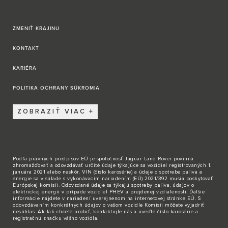
ZMENIŤ KRAJINU
KONTAKT
KARIÉRA
POLITIKA OCHRANY SÚKROMIA
ZOBRAZIŤ VIAC
Podľa právnych predpisov EÚ je spoločnosť Jaguar Land Rover povinná
zhromažďovať a odovzdávať určité údaje týkajúce sa vozidiel registrovaných 1.
januára 2021 alebo neskôr. VIN (číslo karosérie) a údaje o spotrebe paliva a
energie sa v súlade s vykonávacím nariadením (EÚ) 2021/392 musia poskytovať
Európskej komisii. Odovzdané údaje sa týkajú spotreby paliva, údajov o
elektrickej energii v prípade vozidiel PHEV a prejdenej vzdialenosti. Ďalšie
informácie nájdete v nariadení uverejnenom na internetovej stránke EÚ. S
odovzdávaním konkrétnych údajov o vašom vozidle Komisii môžete vyjadriť
nesúhlas. Ak tak chcete urobiť,
kontaktujte nás
a uveďte číslo karosérie a
registračnú značku vášho vozidla.