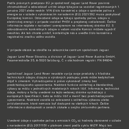
Podľa právnych predpisov EÚ je spoločnosť Jaguar Land Rover povinná
zhromažďovať a odovzdávať určité údaje týkajúce sa vozidiel registrovaných 1.
januára 2021 alebo neskôr. VIN (číslo karosérie) a údaje o spotrebe paliva a
energie sa v súlade s vykonávacím nariadením (EÚ) 2021/392 musia poskytovať
Európskej komisii. Odovzdané údaje sa týkajú spotreby paliva, údajov o
elektrickej energii v prípade vozidiel PHEV a prejdenej vzdialenosti. Ďalšie
informácie nájdete v nariadení uverejnenom na internetovej stránke EÚ. S
odovzdávaním konkrétnych údajov o vašom vozidle Komisii môžete vyjadriť
nesúhlas. Ak tak chcete urobiť,
kontaktujte nás
a uveďte číslo karosérie a
registračnú značku vášho vozidla.
V prípade otázok sa obráťte na zákaznícke
centrum spoločnosti Jaguar
.
Jaguar Land Rover Slovakia, a division of Jaguar Land Rover Austria GmbH,
Fasaneriestraße 35, A-5020 Salzburg, Č. v obchodnom registri: FN 84604v
Spoločnosť Jaguar Land Rover neustále vyvíja svoje produkty z hľadiska
technických údajov, dizajnu a výrobných postupov, preto môže kedykoľvek
dôjsť k zmenám. Vyhradzujeme si právo vykonávať zmeny bez
predchádzajúceho upozornenia. Niektoré funkcie voliteľnej a štandardnej
výbavy sa môžu v jednotlivých modelových rokoch líšiť. Informácie, technické
údaje, motory a farby uvedené na tejto webovej stránke vychádzajú z
európskych špecifikácií, tieto sa môžu líšiť a meniť bez predchádzajúceho
upozornenia. Niektoré vozidlá sú zobrazené s voliteľnou výbavou alebo
príslušenstvom, ktoré nemusia byť dostupné na všetkých trhoch. Ďalšie
informácie o dostupnosti a cenách získate u svojho zmluvného partnera.
Uvedené údaje o spotrebe paliva a emisiách CO
sú hodnoty stanovené v súlade
2
s nariadením (EÚ) 2017/1151 v platnom znení podľa cyklu WLTP. Majú len