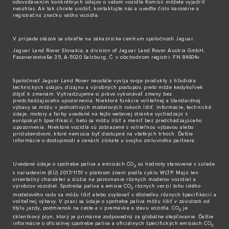
odovzdávaním konkrétnych údajov o vašom vozidle Komisii môžete vyjadriť
nesúhlas. Ak tak chcete urobiť,
kontaktujte nás
a uveďte číslo karosérie a
registračnú značku vášho vozidla.
V prípade otázok sa obráťte na zákaznícke
centrum spoločnosti Jaguar
.
Jaguar Land Rover Slovakia, a division of Jaguar Land Rover Austria GmbH,
Fasaneriestraße 35, A-5020 Salzburg, Č. v obchodnom registri: FN 84604v
Spoločnosť Jaguar Land Rover neustále vyvíja svoje produkty z hľadiska
technických údajov, dizajnu a výrobných postupov, preto môže kedykoľvek
dôjsť k zmenám. Vyhradzujeme si právo vykonávať zmeny bez
predchádzajúceho upozornenia. Niektoré funkcie voliteľnej a štandardnej
výbavy sa môžu v jednotlivých modelových rokoch líšiť. Informácie, technické
údaje, motory a farby uvedené na tejto webovej stránke vychádzajú z
európskych špecifikácií, tieto sa môžu líšiť a meniť bez predchádzajúceho
upozornenia. Niektoré vozidlá sú zobrazené s voliteľnou výbavou alebo
príslušenstvom, ktoré nemusia byť dostupné na všetkých trhoch. Ďalšie
informácie o dostupnosti a cenách získate u svojho zmluvného partnera.
Uvedené údaje o spotrebe paliva a emisiách CO
sú hodnoty stanovené v súlade
2
s nariadením (EÚ) 2017/1151 v platnom znení podľa cyklu WLTP. Majú len
orientačný charakter a slúžia na porovnanie rôznych modelov vozidiel a
výrobcov vozidiel. Spotreba paliva a emisie CO
rôznych verzií toho istého
2
modelového radu sa môžu líšiť alebo zvyšovať v dôsledku rôznych špecifikácií a
voliteľnej výbavy. V praxi sa údaje o spotrebe paliva môžu líšiť v závislosti od
štýlu jazdy, podmienok na ceste a v premávke a stavu vozidla. CO
je
2
skleníkový plyn, ktorý je primárne zodpovedný za globálne otepľovanie. Ďalšie
informácie o oficiálnej spotrebe paliva a oficiálnych špecifických emisiách CO
2