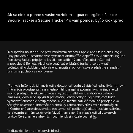
Ak sa niekto pohne s vaším vozidlom Jaguar nelegálne, funkcie
Secure Tracker a Secure Tracker Pro vám pomôžu byť o krok vpred.
1
K dispozícii na stiahnutie prostredníctvom obchodu Apple App Store alebo Google
TM
TM
Play pre väčšinu smartfónov so systémom Android
a Apple
iOS. Aplikácia Jaguar
Remote vyžaduje pripojenie k sieti, kompatibilný smartfón, účet InControl
a predplatné Remote. Ak chcete používať príslušnú funkciu po uplynutí
počiatočného obdobia predplatného, musíte si obnoviť svoje predplatné a zaplatiť
príslušné poplatky za obnovenie.
2
Funkcie InControl, ich možnosti a dostupnosť budú závisieť od jednotlivých trhov –
informácie o dostupnosti na miestnom trhu a úplné podmienky si vyžiadajte od
svojho predajcu. Niektoré funkcie si vyžadujú SIM kartu s vhodnou dátovou
zmluvou, ktorá si po uplynutí počiatočnej lehoty poskytnutej predajcom bude
vyžadovať obnovenie predplatného. Nie je možné zaručiť mobilné pripojenie vo
všetkých oblastiach. Informácie a obrázky zobrazené v súvislosti s technológiou
InControl (vrátane obrazoviek alebo sekvencií) podliehajú aktualizáciám softvéru,
verziovaniu a iným systémovým/vizuálnym zmenám v závislosti od zvolených
prvkov. Celé znenie zmluvných podmienok si môžete pozrieť
tu
.
3
K dispozícii len na niektorých trhoch.