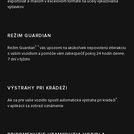
exportovať e-mailom v excelovom formáte na účely vykazovania
výdavkov.
REŽIM GUARDIAN
3, 4
Režim Guardian
vás upozorní na akúkoľvek nepovolenú interakciu
s vaším vozidlom a pomôže vám zabezpečiť pokoj 24 hodín denne,
7 dní v týždni.
VÝSTRAHY PRI KRÁDEŽI
4
Ak sa pre vaše vozidlo spustí automatická výstraha pri krádeži
,
v aplikácii sa zobrazí oznámenie.