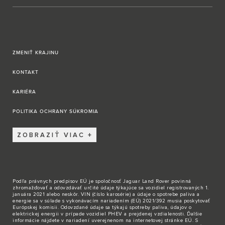
ZMENIŤ KRAJINU
KONTAKT
KARIÉRA
POLITIKA OCHRANY SÚKROMIA
ZOBRAZIŤ VIAC
Podľa právnych predpisov EÚ je spoločnosť Jaguar Land Rover povinná
zhromažďovať a odovzdávať určité údaje týkajúce sa vozidiel registrovaných 1.
januára 2021 alebo neskôr. VIN (číslo karosérie) a údaje o spotrebe paliva a
energie sa v súlade s vykonávacím nariadením (EÚ) 2021/392 musia poskytovať
Európskej komisii. Odovzdané údaje sa týkajú spotreby paliva, údajov o
elektrickej energii v prípade vozidiel PHEV a prejdenej vzdialenosti. Ďalšie
informácie nájdete v nariadení uverejnenom na internetovej stránke EÚ. S