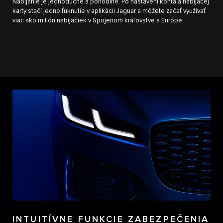
Nabíjanie je jednoduché a pohodlné. Po nastavení konta a nabíjacej
karty stačí jedno ťuknutie v aplikácii Jaguar a môžete začať využívať
viac ako milión nabíjačiek v Spojenom kráľovstve a Európe
INTUITÍVNE FUNKCIE ZABEZPEČENIA