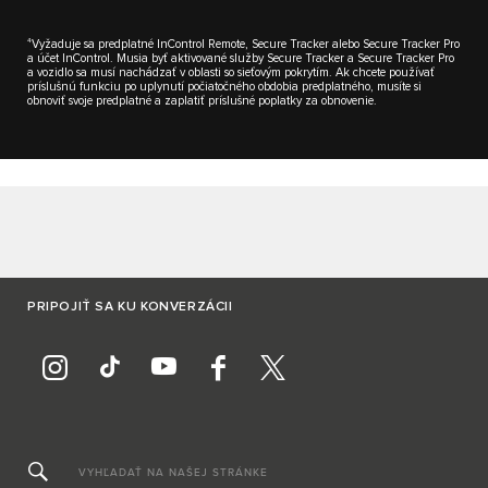
4
Vyžaduje sa predplatné InControl Remote, Secure Tracker alebo Secure Tracker Pro
a účet InControl. Musia byť aktivované služby Secure Tracker a Secure Tracker Pro
a vozidlo sa musí nachádzať v oblasti so sieťovým pokrytím. Ak chcete používať
príslušnú funkciu po uplynutí počiatočného obdobia predplatného, musíte si
obnoviť svoje predplatné a zaplatiť príslušné poplatky za obnovenie.
PRIPOJIŤ SA KU KONVERZÁCII
VYHĽADAŤ NA NAŠEJ STRÁNKE