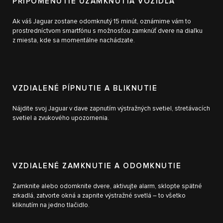
PRIPOMENUTIE UZAMKNUTIA VOZIDLA
Ak váš Jaguar zostane odomknutý 15 minút, oznámime vám to
prostredníctvom smartfónu s možnosťou zamknúť dvere na diaľku
z miesta, kde sa momentálne nachádzate.
VZDIALENÉ PÍPNUTIE A BLIKNUTIE
Nájdite svoj Jaguar v dave zapnutím výstražných svetiel, stretávacích
svetiel a zvukového upozornenia.
VZDIALENÉ ZAMKNUTIE A ODOMKNUTIE
Zamknite alebo odomknite dvere, aktivujte alarm, sklopte spätné
zrkadlá, zatvorte okná a zapnite výstražné svetlá – to všetko
kliknutím na jedno tlačidlo.