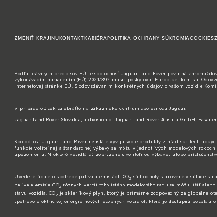
ZMENIŤ KRAJINU
KONTAKT
KARIÉRA
POLITIKA OCHRANY SÚKROMIA
COOKIES
Podľa právnych predpisov EÚ je spoločnosť Jaguar Land Rover povinná zhromažďovať a
vykonávacím nariadením (EÚ) 2021/392 musia poskytovať Európskej komisii. Odovzdan
internetovej stránke EÚ. S odovzdávaním konkrétnych údajov o vašom vozidle Komisi
V prípade otázok sa obráťte na zákaznícke
centrum spoločnosti Jaguar
.
Jaguar Land Rover Slovakia, a division of Jaguar Land Rover Austria GmbH, Fasaner
Spoločnosť Jaguar Land Rover neustále vyvíja svoje produkty z hľadiska technick
funkcie voliteľnej a štandardnej výbavy sa môžu v jednotlivých modelových rokoch l
upozornenia. Niektoré vozidlá sú zobrazené s voliteľnou výbavou alebo príslušenst
Uvedené údaje o spotrebe paliva a emisiách CO
sú hodnoty stanovené v súlade s na
2
paliva a emisie CO
rôznych verzií toho istého modelového radu sa môžu líšiť alebo z
2
stavu vozidla. CO
je skleníkový plyn, ktorý je primárne zodpovedný za globálne otep
2
spotrebe elektrickej energie nových osobných vozidiel, ktorá je dostupná bezplatn