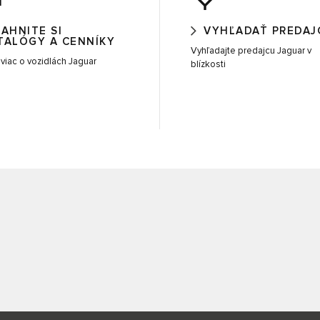
IAHNITE SI
VYHĽADAŤ PREDAJ
TALÓGY A CENNÍKY
Vyhľadajte predajcu Jaguar v
e viac o vozidlách Jaguar
blízkosti