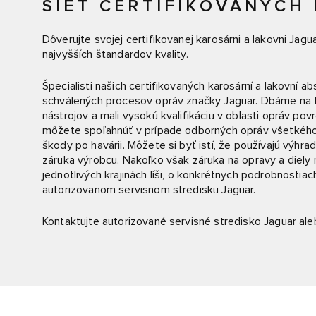
SIEŤ CERTIFIKOVANÝCH
Dôverujte svojej certifikovanej karosárni a lakovni Jag
najvyšších štandardov kvality.
Špecialisti našich certifikovaných karosární a lakovní a
schválených procesov opráv značky Jaguar. Dbáme na to
nástrojov a mali vysokú kvalifikáciu v oblasti opráv pov
môžete spoľahnúť v prípade odborných opráv všetkého 
škody po havárii. Môžete si byť istí, že používajú výhra
záruka výrobcu. Nakoľko však záruka na opravy a diely
jednotlivých krajinách líši, o konkrétnych podrobnostiac
autorizovanom servisnom stredisku Jaguar.
Kontaktujte autorizované servisné stredisko Jaguar ale