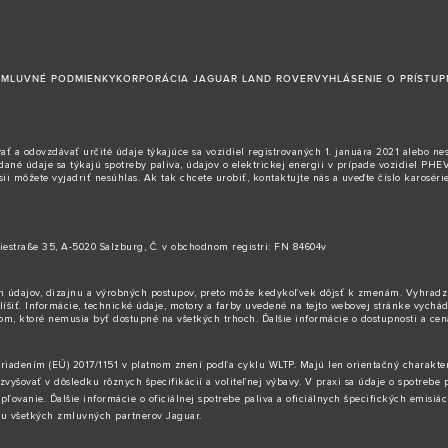
ZMLUVNÉ PODMIENKY
KORPORÁCIA JAGUAR LAND ROVER
VYHLÁSENIE O PRÍSTUP
 odovzdávať určité údaje týkajúce sa vozidiel registrovaných 1. januára 2021 alebo neskôr
é údaje sa týkajú spotreby paliva, údajov o elektrickej energii v prípade vozidiel PHEV
i môžete vyjadriť nesúhlas. Ak tak chcete urobiť,
kontaktujte nás
a uveďte číslo karoséri
iestraße 35, A-5020 Salzburg, Č. v obchodnom registri: FN 84604v
ých údajov, dizajnu a výrobných postupov, preto môže kedykoľvek dôjsť k zmenám. Vyhra
íšiť. Informácie, technické údaje, motory a farby uvedené na tejto webovej stránke vychád
vom, ktoré nemusia byť dostupné na všetkých trhoch. Ďalšie informácie o dostupnosti a ce
riadením (EÚ) 2017/1151 v platnom znení podľa cyklu WLTP. Majú len orientačný charakter
vyšovať v dôsledku rôznych špecifikácií a voliteľnej výbavy. V praxi sa údaje o spotrebe p
ľovanie. Ďalšie informácie o oficiálnej spotrebe paliva a oficiálnych špecifických emisiá
e u všetkých zmluvných partnerov Jaguar.