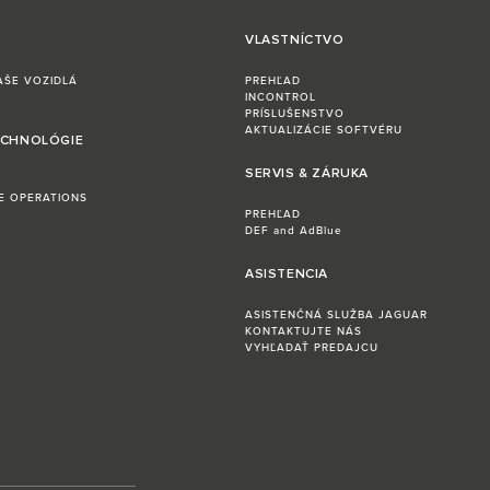
VLASTNÍCTVO
AŠE VOZIDLÁ
PREHĽAD
INCONTROL
PRÍSLUŠENSTVO
AKTUALIZÁCIE SOFTVÉRU
ECHNOLÓGIE
SERVIS & ZÁRUKA
LE OPERATIONS
PREHĽAD
DEF and AdBlue
ASISTENCIA
ASISTENČNÁ SLUŽBA JAGUAR
KONTAKTUJTE NÁS
VYHĽADAŤ PREDAJCU