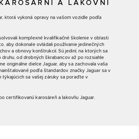
 KAROSÁRNÍ A LAKOVNÍ
uar, ktorá vykoná opravy na vašom vozidle podľa
bsolvovali komplexné kvalifikačné školenie v oblasti
, aby dokonale ovládali používanie jedinečných
rchov a obnovy konštrukcií. Sú jediní, na ktorých sa
druhu, od drobných škrabancov až po rozsiahle
dne originálne dielce Jaguar, aby sa zachovala vaša
 nainštalované podľa štandardov značky Jaguar sa v
h týkajúcich sa vašej záruky sa poraďte v
bo certifikovanú karosáreň a lakovňu Jaguar.