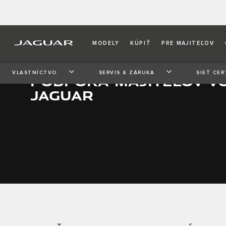
MODELY
KÚPIŤ
PRE MAJITEĽOV
VLASTNÍCTVO
SERVIS & ZÁRUKA
SIEŤ CE
PODPORA MAJITEĽOV VO
JAGUAR