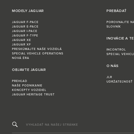
MODELY JAGUAR
PREBÁDAŤ
JAGUAR F‑PACE
POROVNAJTE N
JAGUAR E‑PACE
SLOVNÍK
JAGUAR I‑PACE
JAGUAR F‑TYPE
INOVÁCIE A T
JAGUAR XE
JAGUAR XF
PRESKÚMAJTE NAŠE VOZIDLÁ
INCONTROL
SPECIAL VEHICLE OPERATIONS
SPECIAL VEHIC
NOVÁ ÉRA
O NÁS
OBJAVTE JAGUAR
JLR
PREHĽAD
UDRŽATEĽNOSŤ
NAŠE PODNIKANIE
KONCEPTY VOZIDIEL
JAGUAR HERITAGE TRUST
VYHĽADAŤ NA NAŠEJ STRÁNKE