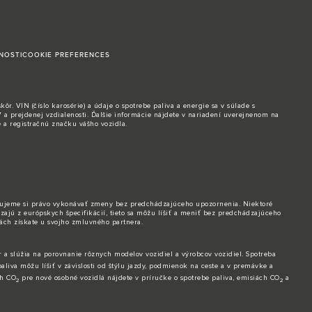
NOSTI
COOKIE PREFERENCES
. VIN (číslo karosérie) a údaje o spotrebe paliva a energie sa v súlade s
 a prejdenej vzdialenosti. Ďalšie informácie nájdete v nariadení uverejnenom na
e a registračnú značku vášho vozidla.
dzujeme si právo vykonávať zmeny bez predchádzajúceho upozornenia. Niektoré
zajú z európskych špecifikácií, tieto sa môžu líšiť a meniť bez predchádzajúceho
nách získate u svojho zmluvného partnera.
 a slúžia na porovnanie rôznych modelov vozidiel a výrobcov vozidiel. Spotreba
aliva môžu líšiť v závislosti od štýlu jazdy, podmienok na ceste a v premávke a
ch CO
pre nové osobné vozidlá nájdete v príručke o spotrebe paliva, emisiách CO
a
2
2