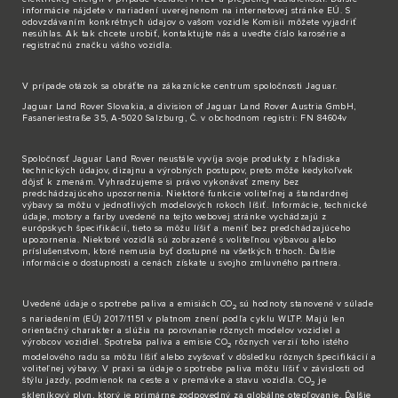
informácie nájdete v nariadení uverejnenom na internetovej stránke EÚ. S
odovzdávaním konkrétnych údajov o vašom vozidle Komisii môžete vyjadriť
nesúhlas. Ak tak chcete urobiť,
kontaktujte nás
a uveďte číslo karosérie a
registračnú značku vášho vozidla.
V prípade otázok sa obráťte na zákaznícke
centrum spoločnosti Jaguar
.
Jaguar Land Rover Slovakia, a division of Jaguar Land Rover Austria GmbH,
Fasaneriestraße 35, A-5020 Salzburg, Č. v obchodnom registri: FN 84604v
Spoločnosť Jaguar Land Rover neustále vyvíja svoje produkty z hľadiska
technických údajov, dizajnu a výrobných postupov, preto môže kedykoľvek
dôjsť k zmenám. Vyhradzujeme si právo vykonávať zmeny bez
predchádzajúceho upozornenia. Niektoré funkcie voliteľnej a štandardnej
výbavy sa môžu v jednotlivých modelových rokoch líšiť. Informácie, technické
údaje, motory a farby uvedené na tejto webovej stránke vychádzajú z
európskych špecifikácií, tieto sa môžu líšiť a meniť bez predchádzajúceho
upozornenia. Niektoré vozidlá sú zobrazené s voliteľnou výbavou alebo
príslušenstvom, ktoré nemusia byť dostupné na všetkých trhoch. Ďalšie
informácie o dostupnosti a cenách získate u svojho zmluvného partnera.
Uvedené údaje o spotrebe paliva a emisiách CO
sú hodnoty stanovené v súlade
2
s nariadením (EÚ) 2017/1151 v platnom znení podľa cyklu WLTP. Majú len
orientačný charakter a slúžia na porovnanie rôznych modelov vozidiel a
výrobcov vozidiel. Spotreba paliva a emisie CO
rôznych verzií toho istého
2
modelového radu sa môžu líšiť alebo zvyšovať v dôsledku rôznych špecifikácií a
voliteľnej výbavy. V praxi sa údaje o spotrebe paliva môžu líšiť v závislosti od
štýlu jazdy, podmienok na ceste a v premávke a stavu vozidla. CO
je
2
skleníkový plyn, ktorý je primárne zodpovedný za globálne otepľovanie. Ďalšie