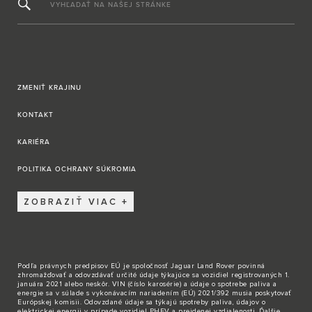
VYHĽADAŤ NA NAŠEJ STRÁNKE
ZMENIŤ KRAJINU
KONTAKT
KARIÉRA
POLITIKA OCHRANY SÚKROMIA
ZOBRAZIŤ VIAC
Podľa právnych predpisov EÚ je spoločnosť Jaguar Land Rover povinná
zhromažďovať a odovzdávať určité údaje týkajúce sa vozidiel registrovaných 1.
januára 2021 alebo neskôr. VIN (číslo karosérie) a údaje o spotrebe paliva a
energie sa v súlade s vykonávacím nariadením (EÚ) 2021/392 musia poskytovať
Európskej komisii. Odovzdané údaje sa týkajú spotreby paliva, údajov o
elektrickej energii v prípade vozidiel PHEV a prejdenej vzdialenosti. Ďalšie