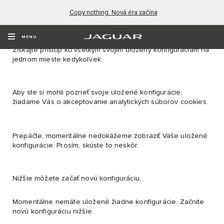
Copy nothing. Nová éra začína
VAŠE ULOŽENÉ KONFIGURÁCIE
MENU
Získajte prístup ku všetkým svojim uložený konfiguráciám na
jednom mieste kedykoľvek.
Aby ste si mohli pozrieť svoje uložené konfigurácie,
žiadame Vás o akceptovanie analytických súborov cookies.
Prepáčte, momentálne nedokážeme zobraziť Vaše uložené
konfigurácie. Prosím, skúste to neskôr.
Nižšie môžete začať novú konfiguráciu.
Momentálne nemáte uložené žiadne konfigurácie. Začnite
novú konfiguráciu nižšie.