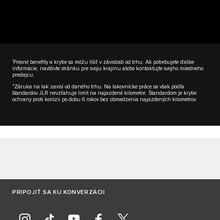
1
Presné benefity a krytie sa môžu líšiť v závislosti od trhu. Ak potrebujete ďalšie
informácie, navštívte stránku pre svoju krajinu alebo kontaktujte svojho miestneho
predajcu.
2
Záruka na lak zavisí od daného trhu. Na lakovnícke práce sa však podľa
štandardov JLR nevzťahuje limit na najazdené kilometre. Štandardom je krytie
ochrany proti korózii po dobu 6 rokov bez obmedzenia najazdených kilometrov.
PRIPOJIŤ SA KU KONVERZÁCII