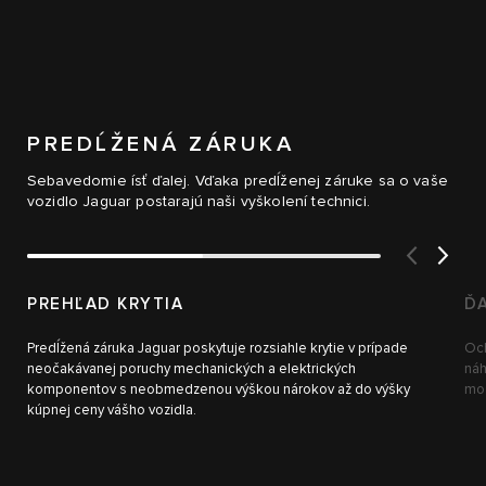
PREDĹŽENÁ ZÁRUKA
Sebavedomie ísť ďalej. Vďaka predĺženej záruke sa o vaše
vozidlo Jaguar postarajú naši vyškolení technici.
PREHĽAD KRYTIA
Ď
Predĺžená záruka Jaguar poskytuje rozsiahle krytie v prípade
Och
neočakávanej poruchy mechanických a elektrických
náh
komponentov s neobmedzenou výškou nárokov až do výšky
mož
kúpnej ceny vášho vozidla.