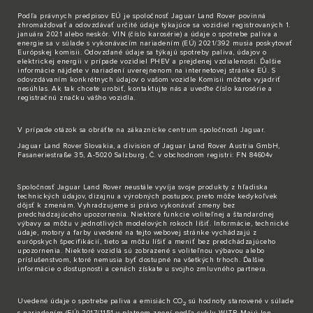
Podľa právnych predpisov EÚ je spoločnosť Jaguar Land Rover povinná
zhromažďovať a odovzdávať určité údaje týkajúce sa vozidiel registrovaných 1.
januára 2021 alebo neskôr. VIN (číslo karosérie) a údaje o spotrebe paliva a
energie sa v súlade s vykonávacím nariadením (EÚ) 2021/392 musia poskytovať
Európskej komisii. Odovzdané údaje sa týkajú spotreby paliva, údajov o
elektrickej energii v prípade vozidiel PHEV a prejdenej vzdialenosti. Ďalšie
informácie nájdete v nariadení uverejnenom na internetovej stránke EÚ. S
odovzdávaním konkrétnych údajov o vašom vozidle Komisii môžete vyjadriť
nesúhlas. Ak tak chcete urobiť,
kontaktujte nás
a uveďte číslo karosérie a
registračnú značku vášho vozidla.
V prípade otázok sa obráťte na zákaznícke
centrum spoločnosti Jaguar
.
Jaguar Land Rover Slovakia, a division of Jaguar Land Rover Austria GmbH,
Fasaneriestraße 35, A-5020 Salzburg, Č. v obchodnom registri: FN 84604v
Spoločnosť Jaguar Land Rover neustále vyvíja svoje produkty z hľadiska
technických údajov, dizajnu a výrobných postupov, preto môže kedykoľvek
dôjsť k zmenám. Vyhradzujeme si právo vykonávať zmeny bez
predchádzajúceho upozornenia. Niektoré funkcie voliteľnej a štandardnej
výbavy sa môžu v jednotlivých modelových rokoch líšiť. Informácie, technické
údaje, motory a farby uvedené na tejto webovej stránke vychádzajú z
európskych špecifikácií, tieto sa môžu líšiť a meniť bez predchádzajúceho
upozornenia. Niektoré vozidlá sú zobrazené s voliteľnou výbavou alebo
príslušenstvom, ktoré nemusia byť dostupné na všetkých trhoch. Ďalšie
informácie o dostupnosti a cenách získate u svojho zmluvného partnera.
Uvedené údaje o spotrebe paliva a emisiách CO
sú hodnoty stanovené v súlade
2
s nariadením (EÚ) 2017/1151 v platnom znení podľa cyklu WLTP. Majú len