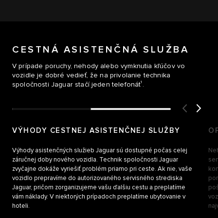
CESTNÁ ASISTENČNÁ SLUŽBA
V prípade poruchy, nehody alebo vymknutia kľúčov vo
vozidle je dobré vedieť, že na privolanie technika
1
spoločnosti Jaguar stačí jeden telefonát
.
VÝHODY CESTNEJ ASISTENČNEJ SLUŽBY
O
Výhody asistenčných služieb Jaguar sú dostupné počas celej
Neh
záručnej doby nového vozidla. Technik spoločnosti Jaguar
ser
zvyčajne dokáže vyriešiť problém priamo pri ceste. Ak nie, vaše
kom
vozidlo prepravíme do autorizovaného servisného strediska
por
Jaguar, pričom zorganizujeme vašu ďalšiu cestu a preplatíme
poš
vám náklady. V niektorých prípadoch preplatíme ubytovanie v
voz
hoteli.
naj