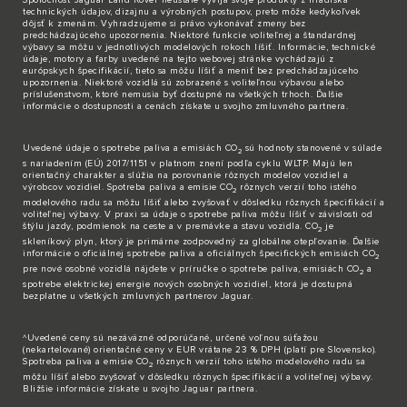
technických údajov, dizajnu a výrobných postupov, preto môže kedykoľvek
dôjsť k zmenám. Vyhradzujeme si právo vykonávať zmeny bez
predchádzajúceho upozornenia. Niektoré funkcie voliteľnej a štandardnej
výbavy sa môžu v jednotlivých modelových rokoch líšiť. Informácie, technické
údaje, motory a farby uvedené na tejto webovej stránke vychádzajú z
európskych špecifikácií, tieto sa môžu líšiť a meniť bez predchádzajúceho
upozornenia. Niektoré vozidlá sú zobrazené s voliteľnou výbavou alebo
príslušenstvom, ktoré nemusia byť dostupné na všetkých trhoch. Ďalšie
informácie o dostupnosti a cenách získate u svojho zmluvného partnera.
Uvedené údaje o spotrebe paliva a emisiách CO
sú hodnoty stanovené v súlade
2
s nariadením (EÚ) 2017/1151 v platnom znení podľa cyklu WLTP. Majú len
orientačný charakter a slúžia na porovnanie rôznych modelov vozidiel a
výrobcov vozidiel. Spotreba paliva a emisie CO
rôznych verzií toho istého
2
modelového radu sa môžu líšiť alebo zvyšovať v dôsledku rôznych špecifikácií a
voliteľnej výbavy. V praxi sa údaje o spotrebe paliva môžu líšiť v závislosti od
štýlu jazdy, podmienok na ceste a v premávke a stavu vozidla. CO
je
2
skleníkový plyn, ktorý je primárne zodpovedný za globálne otepľovanie. Ďalšie
informácie o oficiálnej spotrebe paliva a oficiálnych špecifických emisiách CO
2
pre nové osobné vozidlá nájdete v príručke o spotrebe paliva, emisiách CO
a
2
spotrebe elektrickej energie nových osobných vozidiel, ktorá je dostupná
bezplatne u všetkých zmluvných partnerov Jaguar.
^Uvedené ceny sú nezáväzné odporúčané, určené voľnou súťažou
(nekartelované) orientačné ceny v EUR vrátane 23 % DPH (platí pre Slovensko).
Spotreba paliva a emisie CO
rôznych verzií toho istého modelového radu sa
2
môžu líšiť alebo zvyšovať v dôsledku rôznych špecifikácií a voliteľnej výbavy.
Bližšie informácie získate u svojho Jaguar partnera.