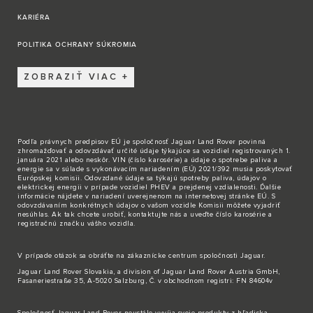
KARIÉRA
POLITIKA OCHRANY SÚKROMIA
ZOBRAZIŤ VIAC
Podľa právnych predpisov EÚ je spoločnosť Jaguar Land Rover povinná
zhromažďovať a odovzdávať určité údaje týkajúce sa vozidiel registrovaných 1.
januára 2021 alebo neskôr. VIN (číslo karosérie) a údaje o spotrebe paliva a
energie sa v súlade s vykonávacím nariadením (EÚ) 2021/392 musia poskytovať
Európskej komisii. Odovzdané údaje sa týkajú spotreby paliva, údajov o
elektrickej energii v prípade vozidiel PHEV a prejdenej vzdialenosti. Ďalšie
informácie nájdete v nariadení uverejnenom na internetovej stránke EÚ. S
odovzdávaním konkrétnych údajov o vašom vozidle Komisii môžete vyjadriť
nesúhlas. Ak tak chcete urobiť,
kontaktujte nás
a uveďte číslo karosérie a
registračnú značku vášho vozidla.
V prípade otázok sa obráťte na zákaznícke
centrum spoločnosti Jaguar
.
Jaguar Land Rover Slovakia, a division of Jaguar Land Rover Austria GmbH,
Fasaneriestraße 35, A-5020 Salzburg, Č. v obchodnom registri: FN 84604v
Spoločnosť Jaguar Land Rover neustále vyvíja svoje produkty z hľadiska