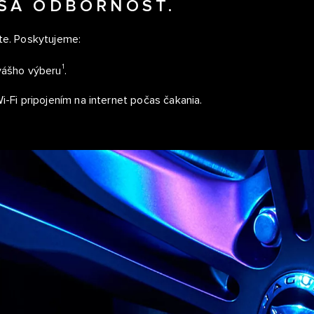
ŠA ODBORNOSŤ.
ste. Poskytujeme:
1
vášho výberu
.
-Fi pripojením na internet počas čakania.