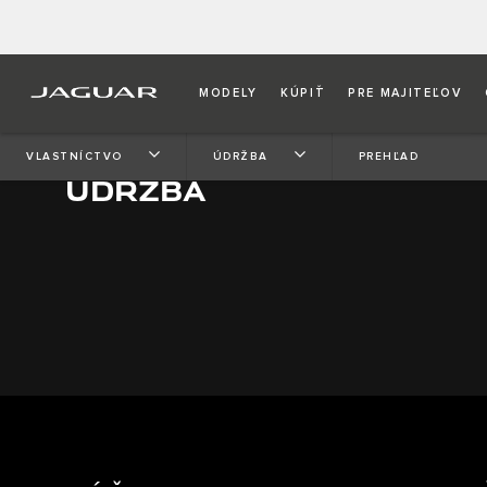
MODELY
KÚPIŤ
PRE MAJITEĽOV
VLASTNÍCTVO
ÚDRŽBA
PREHĽAD
ÚDRŽBA