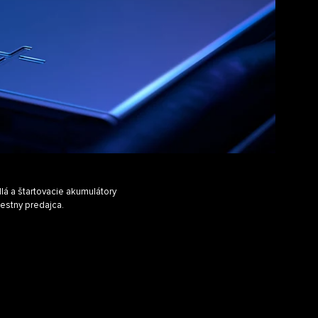
á a štartovacie akumulátory
iestny predajca.