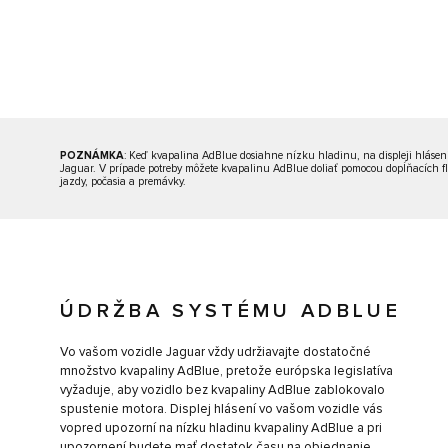
POZNÁMKA
: Keď kvapalina AdBlue dosiahne nízku hladinu, na displeji hlásení
Jaguar. V prípade potreby môžete kvapalinu AdBlue doliať pomocou dopĺňacích flia
jazdy, počasia a premávky.
ÚDRŽBA SYSTÉMU ADBLUE
Vo vašom vozidle Jaguar vždy udržiavajte dostatočné
množstvo kvapaliny AdBlue, pretože európska legislatíva
vyžaduje, aby vozidlo bez kvapaliny AdBlue zablokovalo
spustenie motora. Displej hlásení vo vašom vozidle vás
vopred upozorní na nízku hladinu kvapaliny AdBlue a pri
upozornení budete mať dostatok času na objednanie