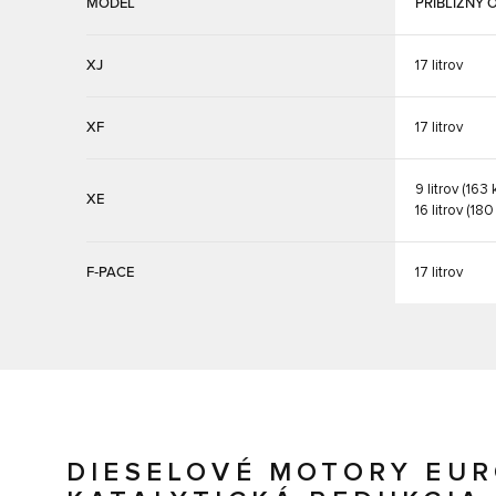
MODEL
PRIBLIŽNÝ 
XJ
17 litrov
XF
17 litrov
9 litrov (163 
XE
16 litrov (180
F‑PACE
17 litrov
DIESELOVÉ MOTORY EUR