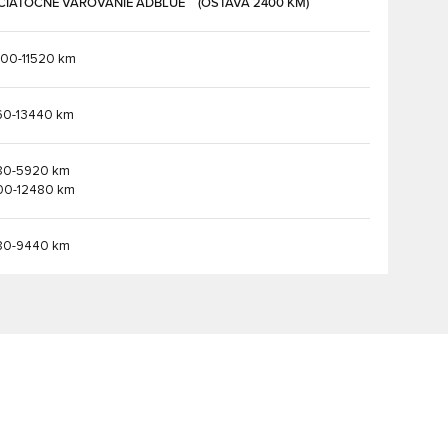
ČIATOČNÉ VAROVANIE ADBLUE
(OSTÁVA 2400 KM)
00-11520 km
60-13440 km
80-5920 km
00-12480 km
80-9440 km