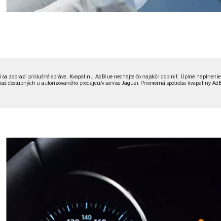
 sa zobrazí príslušná správa. Kvapalinu AdBlue nechajte čo najskôr doplniť. Úplné naplnenie
š dostupných u autorizovaného predajcu/v servise Jaguar. Priemerná spotreba kvapaliny AdBlue 