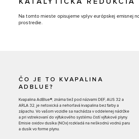
KATALYTICKÁ REDUKCIA
Na tomto mieste opisujeme vplyv európskej emisnej no
prostredie.
ČO JE TO KVAPALINA
ADBLUE?
Kvapalina AdBlue®, známa tiež pod názvami DEF, AUS 32 a
ARLA 32, je netoxická a nehorľavá kvapalina bez farby a
zápachu. Vo vašom vozidle sa nachádza v oddelenej nádržke
a pri vstrekovaní do výfukového systému čistí výfukové plyny.
Emisie oxidov dusíka (NOx) rozkladá na neškodnú vodnú paru
a dusík vo forme plynu.