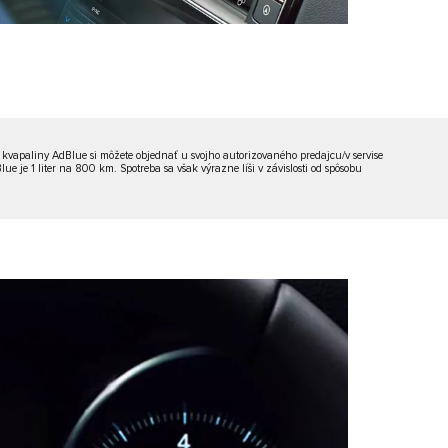
 kvapaliny AdBlue si môžete objednať u svojho autorizovaného predajcu/v servise
je 1 liter na 800 km. Spotreba sa však výrazne líši v závislosti od spôsobu