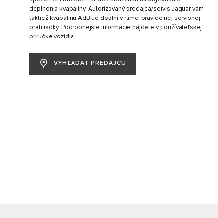
doplnenia kvapaliny. Autorizovaný predajca/servis Jaguar vám
taktiež kvapalinu AdBlue doplní v rámci pravidelnej servisnej
prehliadky. Podrobnejšie informácie nájdete v používateľskej
príručke vozidla.
VYHĽADAŤ PREDAJCU