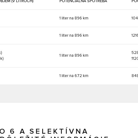
OBJEM (V LITROCH)
POTENCIÁLNA SPOTREBA
PO
1 liter na 896 km
104
1 liter na 896 km
121
k)
52
1 liter na 896 km
 k)
112
1 liter na 672 km
84
O 6 A SELEKTÍVNA