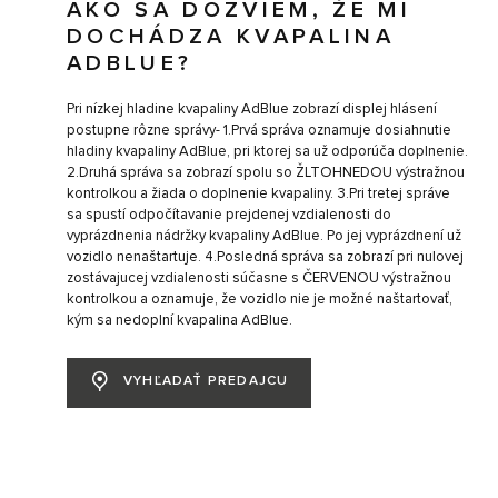
AKO SA DOZVIEM, ŽE MI
DOCHÁDZA KVAPALINA
ADBLUE?
Pri nízkej hladine kvapaliny AdBlue zobrazí displej hlásení
postupne rôzne správy- 1.Prvá správa oznamuje dosiahnutie
hladiny kvapaliny AdBlue, pri ktorej sa už odporúča doplnenie.
2.Druhá správa sa zobrazí spolu so ŽLTOHNEDOU výstražnou
kontrolkou a žiada o doplnenie kvapaliny. 3.Pri tretej správe
sa spustí odpočítavanie prejdenej vzdialenosti do
vyprázdnenia nádržky kvapaliny AdBlue. Po jej vyprázdnení už
vozidlo nenaštartuje. 4.Posledná správa sa zobrazí pri nulovej
zostávajucej vzdialenosti súčasne s ČERVENOU výstražnou
kontrolkou a oznamuje, že vozidlo nie je možné naštartovať,
kým sa nedoplní kvapalina AdBlue.
VYHĽADAŤ PREDAJCU