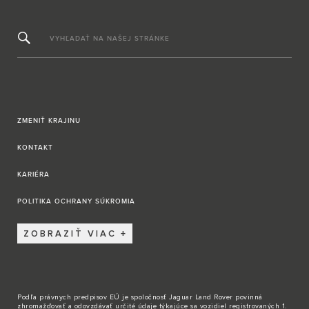
VYHĽADAŤ NA NAŠEJ STRÁNKE
ZMENIŤ KRAJINU
KONTAKT
KARIÉRA
POLITIKA OCHRANY SÚKROMIA
ZOBRAZIŤ VIAC
Podľa právnych predpisov EÚ je spoločnosť Jaguar Land Rover povinná
zhromažďovať a odovzdávať určité údaje týkajúce sa vozidiel registrovaných 1.