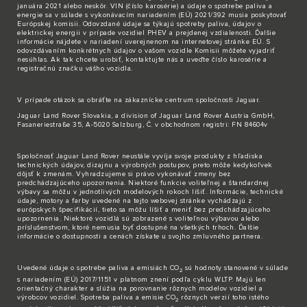
januára 2021 alebo neskôr. VIN (číslo karosérie) a údaje o spotrebe paliva a
energie sa v súlade s vykonávacím nariadením (EÚ) 2021/392 musia poskytovať
Európskej komisii. Odovzdané údaje sa týkajú spotreby paliva, údajov o
elektrickej energii v prípade vozidiel PHEV a prejdenej vzdialenosti. Ďalšie
informácie nájdete v nariadení uverejnenom na internetovej stránke EÚ. S
odovzdávaním konkrétnych údajov o vašom vozidle Komisii môžete vyjadriť
nesúhlas. Ak tak chcete urobiť,
kontaktujte nás
a uveďte číslo karosérie a
registračnú značku vášho vozidla.
V prípade otázok sa obráťte na zákaznícke
centrum spoločnosti Jaguar
.
Jaguar Land Rover Slovakia, a division of Jaguar Land Rover Austria GmbH,
Fasaneriestraße 35, A-5020 Salzburg, Č. v obchodnom registri: FN 84604v
Spoločnosť Jaguar Land Rover neustále vyvíja svoje produkty z hľadiska
technických údajov, dizajnu a výrobných postupov, preto môže kedykoľvek
dôjsť k zmenám. Vyhradzujeme si právo vykonávať zmeny bez
predchádzajúceho upozornenia. Niektoré funkcie voliteľnej a štandardnej
výbavy sa môžu v jednotlivých modelových rokoch líšiť. Informácie, technické
údaje, motory a farby uvedené na tejto webovej stránke vychádzajú z
európskych špecifikácií, tieto sa môžu líšiť a meniť bez predchádzajúceho
upozornenia. Niektoré vozidlá sú zobrazené s voliteľnou výbavou alebo
príslušenstvom, ktoré nemusia byť dostupné na všetkých trhoch. Ďalšie
informácie o dostupnosti a cenách získate u svojho zmluvného partnera.
Uvedené údaje o spotrebe paliva a emisiách CO
sú hodnoty stanovené v súlade
2
s nariadením (EÚ) 2017/1151 v platnom znení podľa cyklu WLTP. Majú len
orientačný charakter a slúžia na porovnanie rôznych modelov vozidiel a
výrobcov vozidiel. Spotreba paliva a emisie CO
rôznych verzií toho istého
2