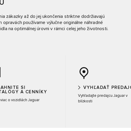
U
ia zákazky až do jej ukončenia striktne dodržiavajú
h opravách používame výlučne originálne náhradné
a na optimálnej úrovni v rámci celej jeho životnosti.
IAHNITE SI
VYHĽADAŤ PREDAJ
TALÓGY A CENNÍKY
Vyhľadajte predajcu Jaguar v
e viac o vozidlách Jaguar
blízkosti