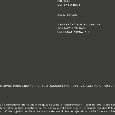
PREHĽAD
DEF and AdBlue
ASISTENCIA
ASISTENČNÁ SLUŽBA JAGUAR
KONTAKTUJTE NÁS
VYHĽADAŤ PREDAJCU
ZMLUVNÉ PODMIENKY
KORPORÁCIA JAGUAR LAND ROVER
VYHLÁSENIE O PRÍSTUP
 odovzdávať určité údaje týkajúce sa vozidiel registrovaných 1. januára 2021 alebo neskôr
é údaje sa týkajú spotreby paliva, údajov o elektrickej energii v prípade vozidiel PHEV
i môžete vyjadriť nesúhlas. Ak tak chcete urobiť,
kontaktujte nás
a uveďte číslo karoséri