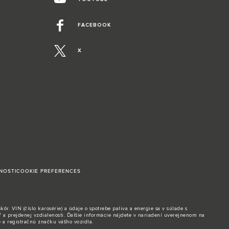
FACEBOOK
X
NOSTI
COOKIE PREFERENCES
. VIN (číslo karosérie) a údaje o spotrebe paliva a energie sa v súlade s
 a prejdenej vzdialenosti. Ďalšie informácie nájdete v nariadení uverejnenom na
e a registračnú značku vášho vozidla.