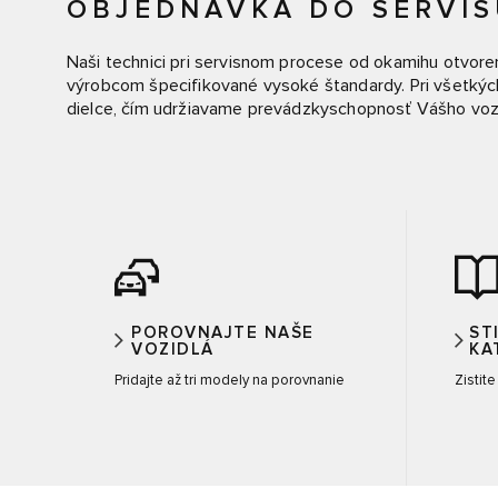
OBJEDNÁVKA DO SERVIS
Naši technici pri servisnom procese od okamihu otvoren
výrobcom špecifikované vysoké štandardy. Pri všetkýc
dielce, čím udržiavame prevádzkyschopnosť Vášho vozidl
POROVNAJTE NAŠE
ST
VOZIDLÁ
KA
Pridajte až tri modely na porovnanie
Zistit