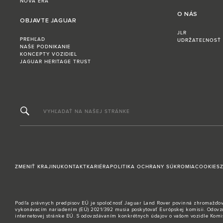
NOVÁ ÉRA
O NÁS
OBJAVTE JAGUAR
JLR
PREHĽAD
UDRŽATEĽNOSŤ
NAŠE PODNIKANIE
KONCEPTY VOZIDIEL
JAGUAR HERITAGE TRUST
VYHĽADAŤ NA NAŠEJ STRÁNKE
ZMENIŤ KRAJINU
KONTAKT
KARIÉRA
POLITIKA OCHRANY SÚKROMIA
COOKIES
Podľa právnych predpisov EÚ je spoločnosť Jaguar Land Rover povinná zhromažďovať a
vykonávacím nariadením (EÚ) 2021/392 musia poskytovať Európskej komisii. Odovzdan
internetovej stránke EÚ. S odovzdávaním konkrétnych údajov o vašom vozidle Komisi