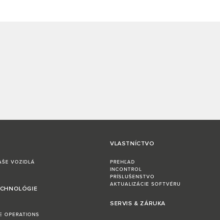
VLASTNÍCTVO
AŠE VOZIDLÁ
PREHĽAD
INCONTROL
PRÍSLUŠENSTVO
AKTUALIZÁCIE SOFTVÉRU
ECHNOLÓGIE
SERVIS & ZÁRUKA
LE OPERATIONS