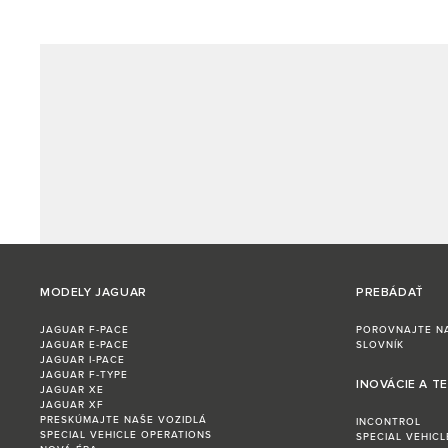
MODELY JAGUAR
PREBÁDAŤ
JAGUAR F‑PACE
POROVNAJTE N
JAGUAR E‑PACE
SLOVNÍK
JAGUAR I‑PACE
JAGUAR F‑TYPE
INOVÁCIE A T
JAGUAR XE
JAGUAR XF
PRESKÚMAJTE NAŠE VOZIDLÁ
INCONTROL
SPECIAL VEHICLE OPERATIONS
SPECIAL VEHIC