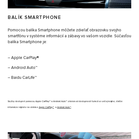
BALÍK SMARTPHONE
Pomocou balíka Smartphone môžete zdieľať obrazovku svojho
smartfónu v systéme informácií a zábavy vo vašom vozidle. Súčasťou
balíka Smartphone je:
– Apple CarPlay®
– Android Auto™
– Baidu CarLife™
Služby dostupné pomocou Apple CarPlay® a Android Auto™ závisia od dostupnosti funkcií vo vašej krajine, ďalšie
informácie nájdete na stránke
Apple CarPlay®
a
Android Auto™
.