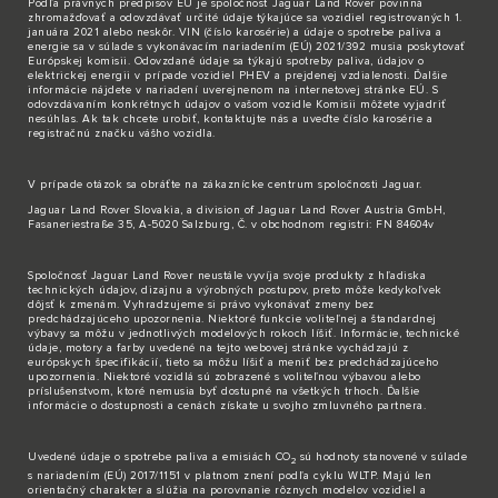
Podľa právnych predpisov EÚ je spoločnosť Jaguar Land Rover povinná
zhromažďovať a odovzdávať určité údaje týkajúce sa vozidiel registrovaných 1.
januára 2021 alebo neskôr. VIN (číslo karosérie) a údaje o spotrebe paliva a
energie sa v súlade s vykonávacím nariadením (EÚ) 2021/392 musia poskytovať
Európskej komisii. Odovzdané údaje sa týkajú spotreby paliva, údajov o
elektrickej energii v prípade vozidiel PHEV a prejdenej vzdialenosti. Ďalšie
informácie nájdete v nariadení uverejnenom na internetovej stránke EÚ. S
odovzdávaním konkrétnych údajov o vašom vozidle Komisii môžete vyjadriť
nesúhlas. Ak tak chcete urobiť,
kontaktujte nás
a uveďte číslo karosérie a
registračnú značku vášho vozidla.
V prípade otázok sa obráťte na zákaznícke
centrum spoločnosti Jaguar
.
Jaguar Land Rover Slovakia, a division of Jaguar Land Rover Austria GmbH,
Fasaneriestraße 35, A-5020 Salzburg, Č. v obchodnom registri: FN 84604v
Spoločnosť Jaguar Land Rover neustále vyvíja svoje produkty z hľadiska
technických údajov, dizajnu a výrobných postupov, preto môže kedykoľvek
dôjsť k zmenám. Vyhradzujeme si právo vykonávať zmeny bez
predchádzajúceho upozornenia. Niektoré funkcie voliteľnej a štandardnej
výbavy sa môžu v jednotlivých modelových rokoch líšiť. Informácie, technické
údaje, motory a farby uvedené na tejto webovej stránke vychádzajú z
európskych špecifikácií, tieto sa môžu líšiť a meniť bez predchádzajúceho
upozornenia. Niektoré vozidlá sú zobrazené s voliteľnou výbavou alebo
príslušenstvom, ktoré nemusia byť dostupné na všetkých trhoch. Ďalšie
informácie o dostupnosti a cenách získate u svojho zmluvného partnera.
Uvedené údaje o spotrebe paliva a emisiách CO
sú hodnoty stanovené v súlade
2
s nariadením (EÚ) 2017/1151 v platnom znení podľa cyklu WLTP. Majú len
orientačný charakter a slúžia na porovnanie rôznych modelov vozidiel a