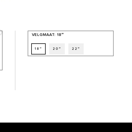
VELGMAAT:
18″
18″
20″
22″