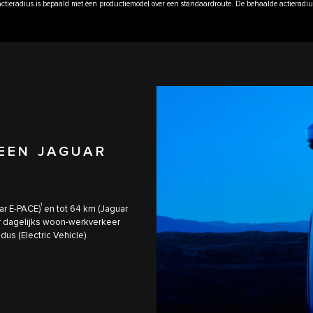
V-actieradius is bepaald met een productiemodel over een standaardroute. De behaalde actierad
 EEN JAGUAR
1
ar E-PACE)
en tot 64 km (Jaguar
or dagelijks woon-werkverkeer
us (Electric Vehicle).