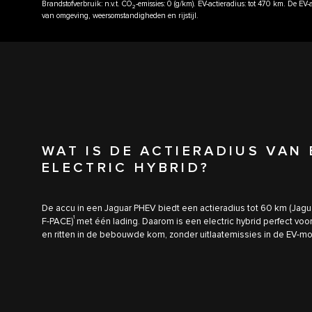
Brandstofverbruik: n.v.t. CO
-emissies: 0 (g/km). EV-actieradius: tot 470 km. De E
2
van omgeving, weersomstandigheden en rijstijl.
WAT IS DE ACTIERADIUS VAN
ELECTRIC HYBRID?
De accu in een Jaguar PHEV biedt een actieradius tot 60 km (Jagu
1
F-PACE)
met één lading. Daarom is een electric hybrid perfect vo
en ritten in de bebouwde kom, zonder uitlaatemissies in de EV-mod