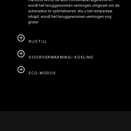
Hierdoor wordt de auto comfortabel afgeremd en
wordt het teruggewonnen vermogen omgezet om de
actieradius te optimaliseren. Als u het rempedaal
intrapt, wordt het teruggewonnen vermogen nog
groter.
RIJSTIJL
VOORVERWARMING/-KOELING
ECO-MODUS