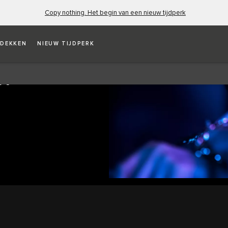
Copy nothing. Het begin van een nieuw tijdperk
DEKKEN
NIEUW TIJDPERK
N
N