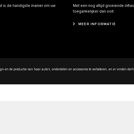
rid is de handigste manier om uw
Met een nog altijd groeiende infr
toegankelijker dan ooit.
MEER INFORMATIE
sign en de productie van haar auto's, onderdelen en accessoires te verbeteren, en er vinden de