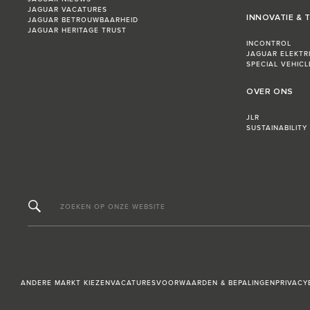
JAGUAR VACATURES
INNOVATIE &
JAGUAR BETROUWBAARHEID
JAGUAR HERITAGE TRUST
INCONTROL
JAGUAR ELEKTR
SPECIAL VEHIC
OVER ONS
JLR
SUSTAINABILITY
ZOEKEN OP ONZE WEBSITE
ANDERE MARKT KIEZEN
VACATURES
VOORWAARDEN & BEPALINGEN
PRIVACY