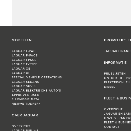
MODELLEN
PROMOTIES E
JAGUAR E‑PACE
JAGUAR FINANC
JAGUAR F‑PACE
JAGUAR I‑PACE
INFORMATIE
JAGUAR F‑TYPE
JAGUAR XE
JAGUAR XF
PRIJSLIJSTEN
SPECIAL VEHICLE OPERATIONS
ONTDEK HET P
JAGUAR SEDANS
ELEKTRISCH, PL
JAGUAR SUV'S
DIESEL
JAGUAR ELEKTRISCHE AUTO'S
APPROVED USED
FLEET & BUSI
EU EMISSIE DATA
NIEUWE TIJDPERK
OVERZICHT
JAGUAR EN LAN
OVER JAGUAR
ONZE VERANTW
FLEET & BUSIN
OVERZICHT
CONTACT
JAGUAR NIEUWS