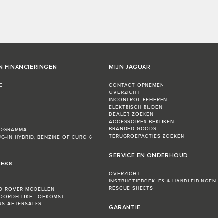
N FINANCIERINGEN
MIJN JAGUAR
E
CONTACT OPNEMEN
OVERZICHT
INCONTROL BEHEREN
ELEKTRISCH RIJDEN
DEALER ZOEKEN
ACCESSOIRES BEKIJKEN
BRANDED GOODS
ROGRAMMA
TERUGROEPACTIES ZOEKEN
UG-IN HYBRID, BENZINE OF EURO 6
SERVICE EN ONDERHOUD
NESS
OVERZICHT
INSTRUCTIEBOEKJES & HANDLEIDINGEN
RESCUE SHEETS
D ROVER MODELLEN
OORDELIJKE TOEKOMST
ESS AFTERSALES
GARANTIE