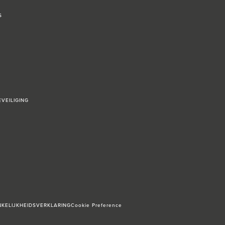
S
VEILIGING
KELIJKHEIDSVERKLARING
Cookie Preference