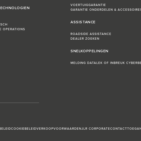
VOERTUIGGARANTIE
 TECHNOLOGIEN
GARANTIE ONDERDELEN & ACCESSOIRE
ASSISTANCE
ISCH
LE OPERATIONS
ROADSIDE ASSISTANCE
DEALER ZOEKEN
SNELKOPPELINGEN
MELDING DATALEK OF INBREUK CYBERBE
BELEID
COOKIEBELEID
VERKOOPVOORWAARDEN
JLR CORPORATE
CONTACT
TOEGAN