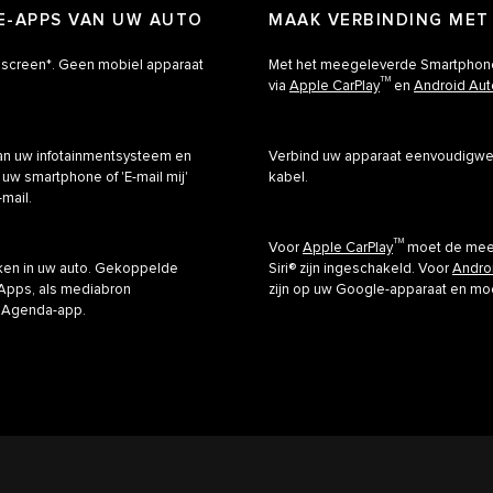
VE-APPS VAN UW AUTO
MAAK VERBINDING MET
hscreen*. Geen mobiel apparaat
Met het meegeleverde Smartphone 
TM
via
Apple CarPlay
en
Android Aut
van uw infotainmentsysteem en
Verbind uw apparaat eenvoudigweg
uw smartphone of 'E-mail mij'
kabel.
mail.
TM
Voor
Apple CarPlay
moet de meest
iken in uw auto. Gekoppelde
Siri® zijn ingeschakeld. Voor
Andro
Apps, als mediabron
zijn op uw Google-apparaat en moe
e Agenda-app.