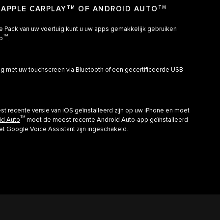
 APPLE CARPLAY
TM
OF ANDROID AUTO
TM
Pack van uw voertuig kunt u uw apps gemakkelijk gebruiken
TM
o
.
 met uw touchscreen via Bluetooth of een gecertificeerde USB-
 recente versie van iOS geïnstalleerd zijn op uw iPhone en moet
TM
id Auto
moet de meest recente Android Auto-app geïnstalleerd
t Google Voice Assistant zijn ingeschakeld.