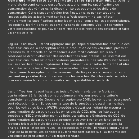
Remarque importante sur les images et les spécifications
. La pénurie
mondiale de semi-conducteurs affecte actuellement les spécifications de
construction des véhicules, la disponibilité des options et les délais de
construction. Cette situation s’avère très fluctuante, et par conséquent, les
images utilisées actuellement sur le site Web peuvent ne pas refléter
entièrement les spécifications actuelles en ce qui concerne les caractéristiques,
les options, les finitions et les combinaisons de couleurs. Veuillez consulter
votre concessionnaire pour avoir confirmation des restrictions actuelles et faire
un choix éclairé.
Jaguar Land Rover Limited applique une politique d’amélioration continue des
spécifications, de la conception et de la production de ses véhicules, pièces et
accessoires, et procède en permanence à des modifications. Nous nous
réservons le droit d’effectuer des modifications sans préavis. Les informations,
spécifications, motorisations et couleurs présentées sur ce site Web sont basées
sur les spécifications européennes. Elles peuvent varier selon le marché et être
modifiées sans préavis. Certains des véhicules présents sont dotés
d’équipements en option ou d’accessoires installés par le concessionnaire qui
peuvent ne pas être disponibles sur tous les marchés. Veuillez contacter votre
concessionnaire local pour connaître les disponibilités et les tarifs.
Les chiffres fournis sont issus des tests officiels menés par le fabricant
conformément à la législation européenne en vigueur avec une batterie
complètement chargée. Depuis le 1er septembre 2018, les véhicules légers neufs
sont réceptionnés en Europe sur la base de la procédure d'essai harmonisée
pour les véhicules légers (WLTP), procédure d'essai permettant de mesurer la
consommation de carburant et les émissions de CO2, plus réaliste que la
procédure NEDC précédemment utilisée. Les valeurs d’émissions de CO2, de
consommation de carburant et d’autonomie peuvent varier en fonction de
facteurs tels que le style de conduite, les conditions environnementales, la
charge, l’installation des roues, les accessoires montés, l'itinéraire emprunté et
l’état de la batterie. Les données d’autonomie sont basées sur l’autonomie des
véhicules de production sur un trajet standard.