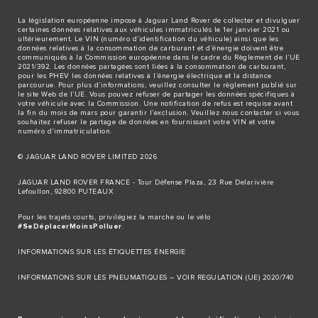
La législation européenne impose à Jaguar Land Rover de collecter et divulguer
certaines données relatives aux véhicules immatriculés le 1er janvier 2021 ou
ultérieurement. Le VIN (numéro d’identification du véhicule) ainsi que les
données relatives à la consommation de carburant et d’énergie doivent être
communiqués à la Commission européenne dans le cadre du Règlement de l’UE
2021/392. Les données partagées sont liées à la consommation de carburant,
pour les PHEV les données relatives à l’énergie électrique et la distance
parcourue. Pour plus d’informations, veuillez consulter le règlement publié sur
le site
Web de l’UE
. Vous pouvez refuser de partager les données spécifiques à
votre véhicule avec la Commission. Une notification de refus est requise avant
la fin du mois de mars pour garantir l’exclusion. Veuillez
nous contacter
si vous
souhaitez refuser le partage de données en fournissant votre VIN et votre
numéro d’immatriculation.
© JAGUAR LAND ROVER LIMITED 2026
JAGUAR LAND ROVER FRANCE - Tour Défense Plaza, 23 Rue Delarivière
Lefoullon, 92800 PUTEAUX
Pour les trajets courts, privilégiez la marche ou le vélo
#SeDéplacerMoinsPolluer
.
INFORMATIONS SUR LES ÉTIQUETTES ÉNERGIE
INFORMATIONS SUR LES PNEUMATIQUES – VOIR REGULATION (UE) 2020/740