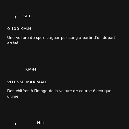
1
7
1
0
1,71
,
SEC
1
0-100 KM/H
2
Une voiture de sport Jaguar pur-sang à partir d’un départ
3
0
0
arrêté
4
1
0
1
410
2
KM/H
0
0
3
VITESSE MAXIMALE
1
1
4
Des chiffres à l’image de la voiture de course électrique
ultime
2
2
5
3
3
6
0
3,360
,
0
Nm