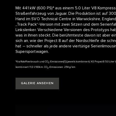
Mit 441 kW (600 PS)* aus einem 5.0 Liter V8 Kompressor
Straßenfahrzeug von Jaguar. Die Produktion ist auf 300
Hand im SVO Technical Centre in Warwickshire, England,
„Track Pack“-Version mit zwei Sitzen und dem Serienfahr
Linkslenker. Verschiedene Versionen des Prototyps ha
was in ihnen steckt. Die berühmteste davon ist aber ei
sich an, wie der Project 8 auf der Nordschleife die schne
hat – schneller als jede andere viertürige Serienlimousi
Supersportwagen.
*Kraftstoffverbrauch und CO
-Emissionen[1] (jeweils kombiniert): XE Project 8 5.0 Lit
2
kombiniert 11,0 l/100km. CO
-Emissionen: 254 g/km
2
GALERIE ANSEHEN