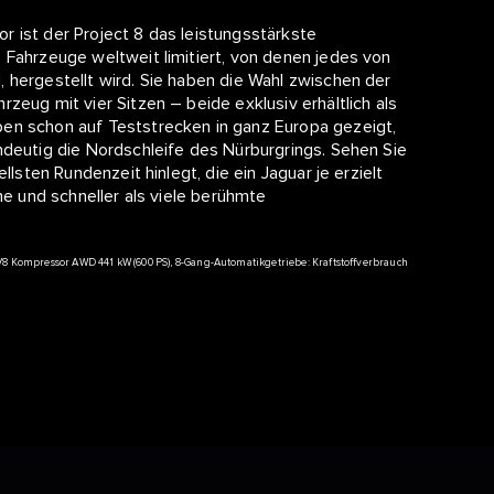
 ist der Project 8 das leistungsstärkste
 Fahrzeuge weltweit limitiert, von denen jedes von
 hergestellt wird. Sie haben die Wahl zwischen der
zeug mit vier Sitzen – beide exklusiv erhältlich als
ben schon auf Teststrecken in ganz Europa gezeigt,
ndeutig die Nordschleife des Nürburgrings. Sehen Sie
llsten Rundenzeit hinlegt, die ein Jaguar je erzielt
ne und schneller als viele berühmte
er V8 Kompressor AWD 441 kW (600 PS), 8-Gang-Automatikgetriebe: Kraftstoffverbrauch