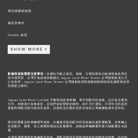
尋找授權經銷商
條款與條件
Cookie 政策
SHOW MORE
影像與規格重要注意事項：
本網站刊載之資訊、規格、引擎與顏色以歐洲規格為準且
視市場而異，台灣引進規格與配備以 Jaguar Land Rover Taiwan 台灣捷豹路虎正式
公告為準，Jaguar Land Rover Taiwan 台灣捷豹路虎與授權經銷商保留依據實車說明
與變更之權利。
Jaguar Land Rover Limited 不斷尋找改善車輛、零件和配件的規格、設計及生產的
方式，持續進行各種改造，且我們保留變更的權利，恕不另行通知。不同年式的某些
選配和標配功能可能有所差異。供應狀況亦繫於您所在地區之車輛審驗要求及時程。
標示的重量反映車輛標準規格。出廠後安裝的配件與其他物品會影響載重。在車輛上
安裝配件、載客、加入液體與燃油以及載重時，請確認車輛總重和最大軸載重並未超
重。
全球半導體產能對車輛製造規格、選配供應狀況和製造時程等持續造成影響。由於情