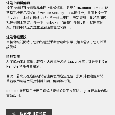
遠端上鎖與解鎖
按下按鈕即可從遠端為車門上鎖或解鎖。只要在 InControl Remote 智
慧型手機應用程式的「Vehicle Security」（車輛保全）畫面上按一下
「lock」（上鎖）按鈕，即可單一鎖上車門、設定警報、收起車側後
視鏡並關上車窗。按一下「unlock」（解鎖）按鈕，即可展開車側
鏡、打開車頭近光燈並讓危險警告燈閃兩下。
遠端警報重設
車輛警報關閉時，您的智慧型手機會發出警示，如有需要，您可以重
設警報。
喚醒功能
為了節約電池電量，若您 4 天未駕駛您的 Jaguar 愛車，部分非必要的
Remote 功能將會關閉。
因此，若您想在這段期間後能再使用這些服務，您可排程喚醒時間，
重新啟用遠端空調控制與上鎖／解鎖等功能。
Remote 智慧型手機應用程式功能將於您下次駕駛 Jaguar 愛車時自動
重新啟用。
探索使用者指南