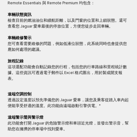
Remote Essentials 與 Remote Premium 均包含：
車輛狀態資訊
檢查目前的燃油油位和續航距離，以及門窗的位置和上鎖狀態。還可
查看您 Jaguar 愛車最後的停放位置，方便您徒步走回車輛。
車輛維修警示
您可查看需要維修的問題，例如低液位狀態，此系統同時也會提供您
應如何處理的建議。
旅程記錄
這項選配功能會自動記錄您的行程，包括您的行車路線和里程統計數
據。這些資訊可透過電子郵件以 Excel 格式匯出，用於製成開支報
表。
遠端空調控制
透過設定溫度以預先準備您的 Jaguar 愛車，讓您及乘客從踏入車內起
便能享受舒適的溫度。此功能由遠端啟動引擎供電。*
遠端警示聲與警示燈
此功能會打開 Jaguar 的危險警示燈和車頭近光燈，並發出警示音，幫
助您在擁擠的停車場中找到愛車。