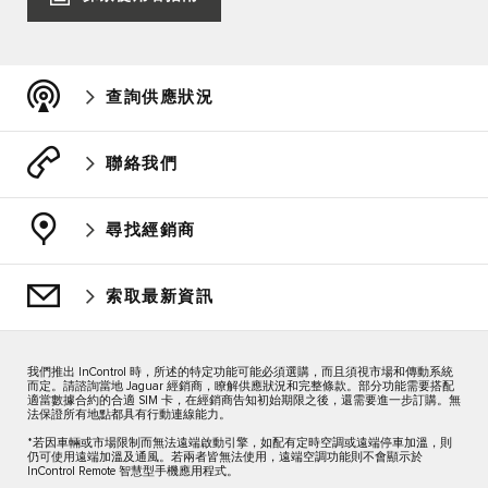
查詢供應狀況
聯絡我們
尋找經銷商
索取最新資訊
我們推出 InControl 時，所述的特定功能可能必須選購，而且須視市場和傳動系統
而定。請諮詢當地 Jaguar 經銷商，瞭解供應狀況和完整條款。部分功能需要搭配
適當數據合約的合適 SIM 卡，在經銷商告知初始期限之後，還需要進一步訂購。無
法保證所有地點都具有行動連線能力。
*若因車輛或市場限制而無法遠端啟動引擎，如配有定時空調或遠端停車加溫，則
仍可使用遠端加溫及通風。若兩者皆無法使用，遠端空調功能則不會顯示於
InControl Remote 智慧型手機應用程式。