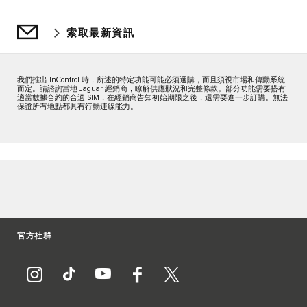
索取最新資訊
我們推出 InControl 時，所述的特定功能可能必須選購，而且須視市場和傳動系統
而定。請諮詢當地 Jaguar 經銷商，瞭解供應狀況和完整條款。部分功能需要搭有
適當數據合約的合適 SIM，在經銷商告知初始期限之後，還需要進一步訂購。無法
保證所有地點都具有行動連線能力。
官方社群