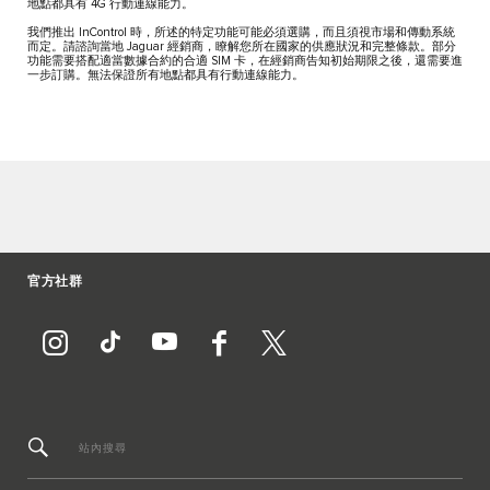
地點都具有 4G 行動連線能力。
我們推出 InControl 時，所述的特定功能可能必須選購，而且須視市場和傳動系統
而定。請諮詢當地 Jaguar 經銷商，瞭解您所在國家的供應狀況和完整條款。部分
功能需要搭配適當數據合約的合適 SIM 卡，在經銷商告知初始期限之後，還需要進
一步訂購。無法保證所有地點都具有行動連線能力。
官方社群
站內搜尋