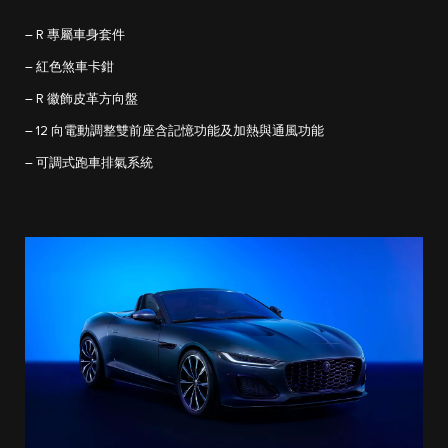
– R 專屬車身套件
– 紅色煞車卡鉗
– R 徽飾皮革方向盤
– 12 向電動調整雙前座含記憶功能及加熱與通風功能
– 可調式跑車排氣系統