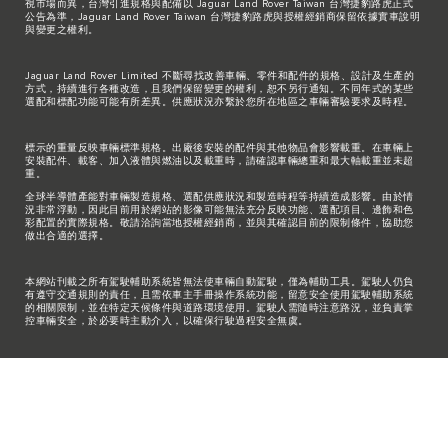
視市場而異，台灣引進規格與配備以 Jaguar Land Rover Taiwan 台灣捷豹路虎正式
公告為準，Jaguar Land Rover Taiwan 台灣捷豹路虎與授權經銷商保留依據實車說明
與變更之權利。
Jaguar Land Rover Limited 不斷尋找改善車輛、零件和配件的規格、設計及生產的
方式，持續進行各種改造，且我們保留變更的權利，恕不另行通知。不同年式的某些
選配和標配功能可能有所差異。供應狀況亦繫於您所在地區之車輛審驗要求及時程。
標示的重量反映車輛標準規格。出廠後安裝的配件與其他物品會影響載重。在車輛上
安裝配件、載客、加入液體與燃油以及載重時，請確認車輛總重和最大軸載重並未超
重。
全球半導體產能對車輛製造規格、選配供應狀況和製造時程等持續造成影響。由於情
況非常浮動，因此目前用於網站的影像可能無法充分反映功能、選配項目、邊飾和色
彩配置的實際規格。敬請洽詢當地授權經銷商，並與其確認目前的限制條件，協助您
做出合適的選擇。
本網站刊載之所有駕駛輔助系統皆無法使車輛自動駕駛，僅為輔助工具。駕駛人仍負
有遵守交通規則的責任，且需依車主手冊操作系統功能，留意安全使用駕駛輔助系統
的相關限制，並在特定天候條件與道路環境使用。駕駛人需隨時注意路況，並負責掌
控車輛安全，於必要時主動介入，以確保行駛過程安全無虞。