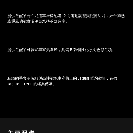
提供選配的高性能跑車座椅配備 12 向電動調整與記憶功能，結合加熱
或通風功能實現更高水準的舒適度。
提供選配的可調式車室氛圍燈，具備 5 款個性化照明色彩選項。
精緻的手套箱按紐與高性能跑車座椅上的 Jaguar 躍豹徽飾，致敬
Jaguar F‑TYPE 的經典傳承。