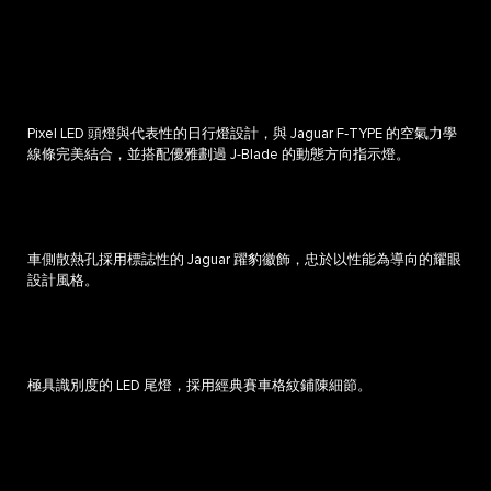
Pixel LED 頭燈與代表性的日行燈設計，與 Jaguar F‑TYPE 的空氣力學
線條完美結合，並搭配優雅劃過 J-Blade 的動態方向指示燈。
車側散熱孔採用標誌性的 Jaguar 躍豹徽飾，忠於以性能為導向的耀眼
設計風格。
極具識別度的 LED 尾燈，採用經典賽車格紋鋪陳細節。