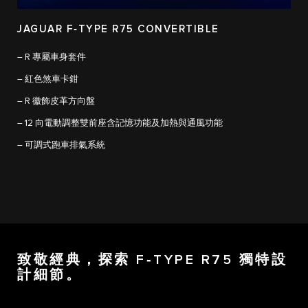
JAGUAR F‑TYPE R75 CONVERTIBLE
– R 專屬車身套件
– 紅色煞車卡鉗
– R 徽飾皮革方向盤
– 12 向電動調整雙前座含記憶功能及加熱與通風功能
– 可調式跑車排氣系統
致敬經典，探索 F‑TYPE R75 獨特設
計細節。