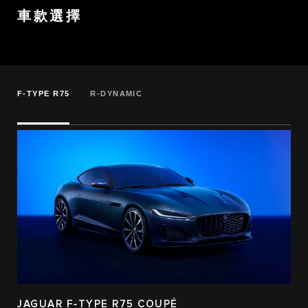
車款選擇
F‑TYPE R75
R‑DYNAMIC
JAGUAR F‑TYPE R75 COUPÉ