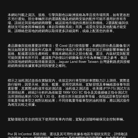
本網站刊載之資訊、規格、引擎與顏色以歐洲規格為準且視市場而異，如有更改恕
不另行通知。部分車輛所示的選購配備及經銷商安裝的配件可能不適用於所有市
場。請就近與當地經銷商聯繫，確認當地市場的供應狀況和價格。2選購配備與供
應狀況可能會因車輛規格（車款與傳動系統）而異，或需先安裝其他配備才能安
裝。請聯絡您當地的經銷商以取得更多詳細資料，或線上配置您的座車。
產品圖像與規格重要說明事項：受 Covid 流行疫情影響，本網站部分產品圖像/影片
無法如期更新至最新年式版本，同時全球晶片供應不穩定狀況正持續影響車輛生產
規格、配備選項與生產時程，導致本網站所示之部分配備、選項、內裝材質與配置
可能與實車有所不同，建議客戶勿僅以行銷圖像/影片作為車輛訂購之參考，敬請
洽詢當地經銷商以取得最新資訊，Jaguar Land Rover Taiwan 台灣捷豹路虎與授權
經銷商保留依據實車說明與變更之權利。
標示之油耗測試值係在實驗室內，依規定的行車型態於車體動力計上測得。實際道
路行駛時，因受天候、路況、載重、使用空調系統、駕駛習慣及車輛維護保養等因
素影響，其實際油耗值常低於測試值，油耗值之測試值，依美國 (FTP-75) 測試方法
所測得結果，經統計分析約為依歐盟 1999/ 100/ EC 指令及其後續修正指令測試方
法所測得結果的 1.09 至 1.30 倍。本標示所示能源效率等級，係指認證車型於相同
排氣量等級車型之相對比較結果；不同排氣量等級車型的油耗情形，應以測試值作
為相互比較之依據。
駕駛僅能在安全的情況下使用所有車內功能，駕駛必須隨時確保完全控制車輛。
Pivi 與 InControl 系統功能、選項及其可用性依據各地區市場狀況而定，詳情敬請