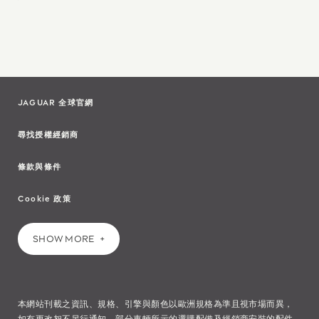
JAGUAR 全球官網
尋找授權經銷商
條款與條件
Cookie 政策
SHOW MORE
本網站刊載之資訊、規格、引擎與顏色以歐洲規格為準且視市場而異，
如有更改恕不另行通知。部分車輛所示的選購配備及經銷商安裝的配件