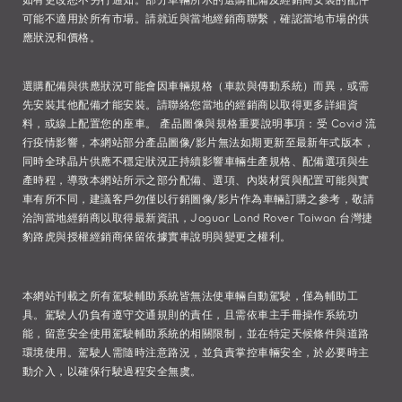
可能不適用於所有市場。請就近與當地經銷商聯繫，確認當地市場的供
應狀況和價格。
選購配備與供應狀況可能會因車輛規格（車款與傳動系統）而異，或需
先安裝其他配備才能安裝。請聯絡您當地的經銷商以取得更多詳細資
料，或線上配置您的座車。 產品圖像與規格重要說明事項：受 Covid 流
行疫情影響，本網站部分產品圖像/影片無法如期更新至最新年式版本，
同時全球晶片供應不穩定狀況正持續影響車輛生產規格、配備選項與生
產時程，導致本網站所示之部分配備、選項、內裝材質與配置可能與實
車有所不同，建議客戶勿僅以行銷圖像/影片作為車輛訂購之參考，敬請
洽詢當地經銷商以取得最新資訊，Jaguar Land Rover Taiwan 台灣捷
豹路虎與授權經銷商保留依據實車說明與變更之權利。
本網站刊載之所有駕駛輔助系統皆無法使車輛自動駕駛，僅為輔助工
具。駕駛人仍負有遵守交通規則的責任，且需依車主手冊操作系統功
能，留意安全使用駕駛輔助系統的相關限制，並在特定天候條件與道路
環境使用。駕駛人需隨時注意路況，並負責掌控車輛安全，於必要時主
動介入，以確保行駛過程安全無虞。