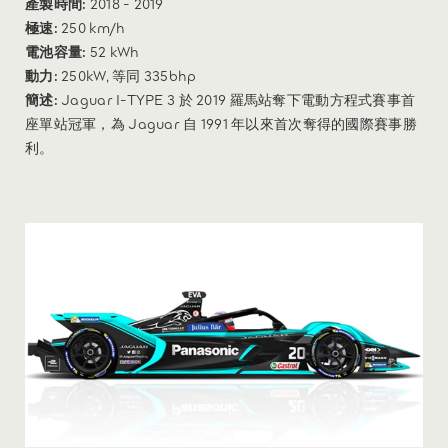
產製時間:
2018 - 2019
極速:
250 km/h
電池容量:
52 kWh
動力:
250kW, 等同 335bhp
簡述:
Jaguar I-TYPE 3 於 2019 羅馬站奪下電動方程式賽事首
座單站冠軍，為 Jaguar 自 1991 年以來首次奪得的國際賽事勝
利。