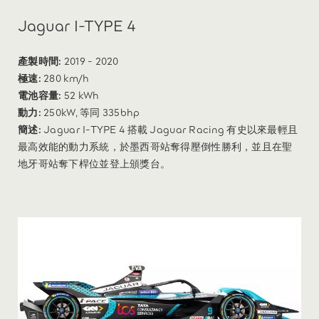
Jaguar I-TYPE 4
產製時間:
2019 - 2020
極速:
280 km/h
電池容量:
52 kWh
動力:
250kW, 等同 335bhp
簡述:
Jaguar I-TYPE 4 搭載 Jaguar Racing 有史以來最輕且
最高效能的動力系統，於墨西哥站奪得壓倒性勝利，並且在聖
地牙哥站奪下桿位並登上頒獎台。