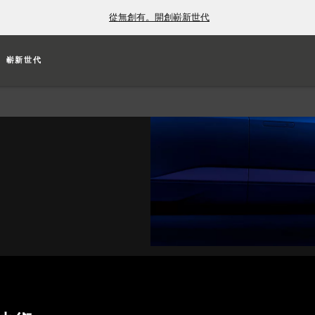
從無創有。開創嶄新世代
嶄新世代