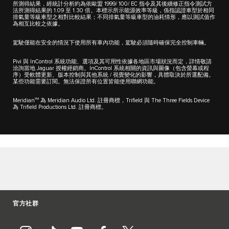
所測得結果，經統計分析約為依歐盟 1999/ 100/ EC 指令及其後續修正指令測試方
法所測得結果的 1.09 至 1.30 倍。本標示所示能源效率等級，係指認證車型於相同
排氣量等級車型之相對比較結果；不同排氣量等級車型的油耗情形，應以測試值作
為相互比較之依據。
駕駛僅能在安全的情況下使用所有車內功能，駕駛必須隨時確保完全控制車輛。
Pivi 與 InControl 系統功能、選項及其可用性依據各地區市場狀況而定，詳情敬請
洽詢當地 Jaguar 授權經銷商。InControl 系統相關的資訊與圖像（包含螢幕或程
序）受軟體更新、版本控制與其他系統 / 視覺變化的影響，具體取決於所選配備。
某些功能需要訂閱。無法保證所有位置皆能使用聯網功能。
TM
Meridian
為 Meridian Audio Ltd. 註冊商標，Trifield 與 The Three Fields Device
為 Trifield Productions Ltd. 註冊商標。
官方社群