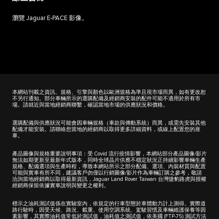
瀏覽 Jaguar E‑PACE 影像。
本網站刊載之資訊、規格、引擎與顏色以歐洲規格為準且視市場而異，如有更改恕
不另行通知。部分車輛所示的選購配備及經銷商安裝的配件可能不適用於所有市
場。請就近與當地經銷商聯繫，確認當地市場的供應狀況和價格。
選購配備與供應狀況可能會因車輛規格（車款與傳動系統）而異，或需先安裝其他
配備才能安裝。請聯絡您當地的經銷商以取得更多詳細資料，或線上配置您的座
車。
產品圖像與規格重要說明事項：受 Covid 流行疫情影響，本網站部分產品圖像/影片
無法如期更新至最新年式版本，同時全球晶片供應不穩定狀況正持續影響車輛生產
規格、配備選項與生產時程，導致本網站所示之部分配備、選項、內裝材質與配置
可能與實車有所不同，建議客戶勿僅以行銷圖像/影片作為車輛訂購之參考，敬請
洽詢當地經銷商以取得最新資訊，Jaguar Land Rover Taiwan 台灣捷豹路虎與授權
經銷商保留依據實車說明與變更之權利。
標示之油耗測試值係在實驗室內，依規定的行車型態於車體動力計上測得。實際道
路行駛時，因受天候、路況、載重、使用空調系統、駕駛習慣及車輛維護保養等因
素影響，其實際油耗值常低於測試值，油耗值之測試值，依美國 (FTP-75) 測試方法