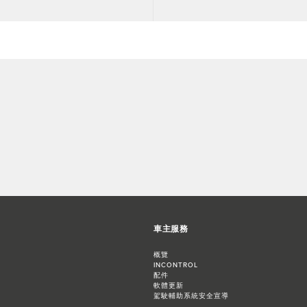
車主服務
概覽
INCONTROL
配件
軟體更新
駕駛輔助系統安全宣導