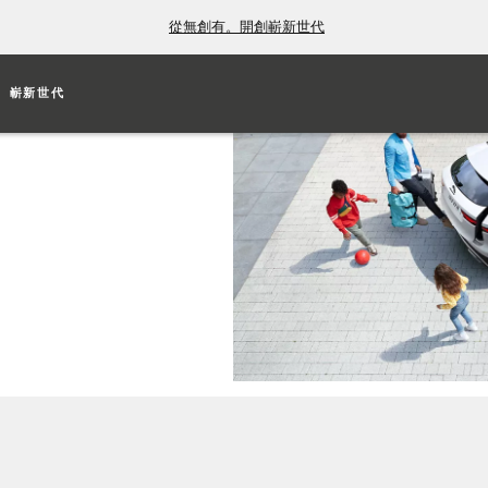
從無創有。開創嶄新世代
嶄新世代