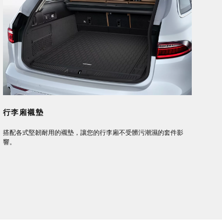
行李廂襯墊
搭配各式堅韌耐用的襯墊，讓您的行李廂不受髒污潮濕的套件影
響。