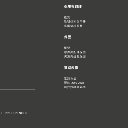
保養與維護
概覽
說明指南與手冊
車輛健檢服務
保固
概覽
零件與配件保固
烤漆與鏽蝕保固
道路救援
道路救援
聯絡 JAGUAR
尋找授權經銷商
IE PREFERENCES