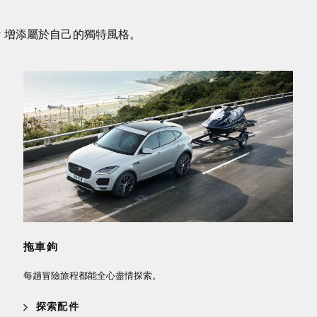
r 增添屬於自己的獨特風格。
拖車鉤
每趟冒險旅程都能全心盡情探索。
探索配件