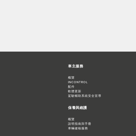
車主服務
概覽
INCONTROL
配件
軟體更新
駕駛輔助系統安全宣導
保養與維護
概覽
說明指南與手冊
車輛健檢服務