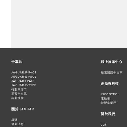
全車系
線上展示中心
JAGUAR F‑PACE
精選認證中古車
JAGUAR E‑PACE
JAGUAR I‑PACE
創新與科技
JAGUAR F‑TYPE
特製車部門
探索全車系
INCONTROL
嶄新世代
電動車
特製車部門
關於 JAGUAR
關於我們
概覽
最新消息
JLR