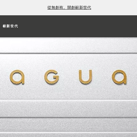
從無創有。開創嶄新世代
嶄新世代