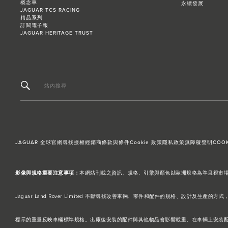
概念車
永續發展
JAGUAR TCS RACING
精品系列
訂閱電子報
JAGUAR HERITAGE TRUST
站內搜尋
JAGUAR 全球官網
尋找授權經銷商
條款與條件
Cookie 政策
隱私政策
無障礙聲明
COOK
影像與規格重要注意事項：
本網站刊載之資訊、規格、引擎與顏色以歐洲規格為準且視市場而異，台灣引
Jaguar Land Rover Limited 不斷尋找改善車輛、零件和配件的規格、
標示的重量反映車輛標準規格。出廠後安裝的配件與其他物品會影響載重。在車輛上安裝