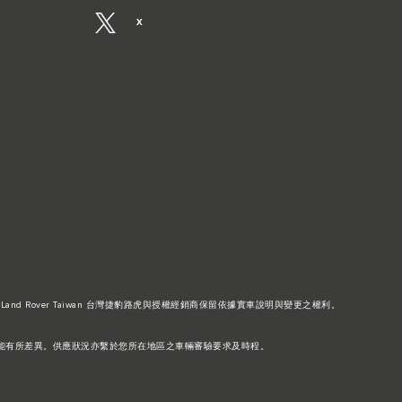
X
Land Rover Taiwan 台灣捷豹路虎與授權經銷商保留依據實車說明與變更之權利。
功能可能有所差異。供應狀況亦繫於您所在地區之車輛審驗要求及時程。