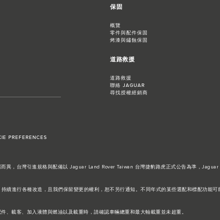
保固
概覽
零件與配件保固
烤漆與鏽蝕保固
道路救援
道路救援
聯絡 JAGUAR
尋找授權經銷商
IE PREFERENCES
進規格與配備以 Jaguar Land Rover Taiwan 台灣捷豹路虎正式公告為準，Jaguar 
設計及生產的方式，持續進行各種改造，且我們保留變更的權利，恕不另行通知。不同年式的某些選配和標配
配件、載客、加入液體與燃油以及載重時，請確認車輛總重和最大軸載重並未超重。