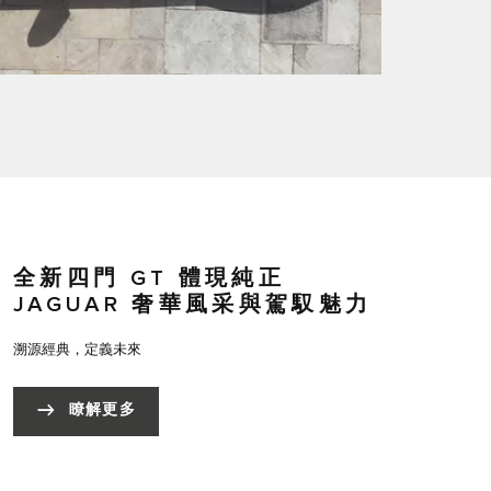
全新四門 GT 體現純正
JAGUAR 奢華風采與駕馭魅力
溯源經典，定義未來
瞭解更多