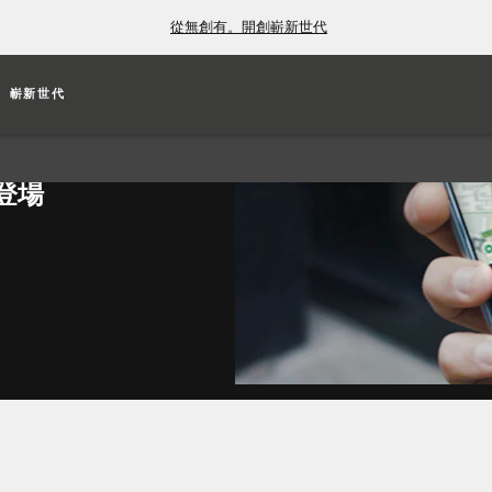
從無創有。開創嶄新世代
嶄新世代
登場