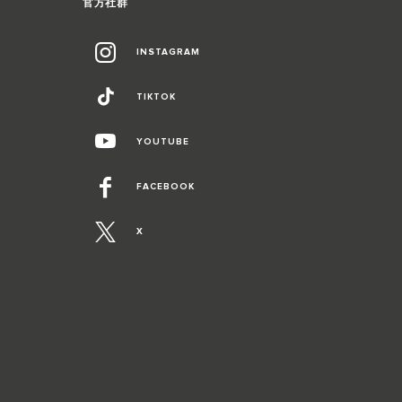
官方社群
INSTAGRAM
TIKTOK
YOUTUBE
FACEBOOK
X