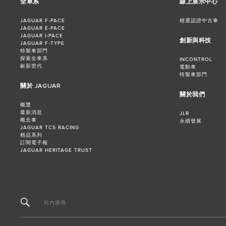
全車系
線上展示中心
JAGUAR F‑PACE
精選認證中古車
JAGUAR E‑PACE
JAGUAR I‑PACE
創新與科技
JAGUAR F‑TYPE
特製車部門
探索全車系
INCONTROL
嶄新世代
電動車
特製車部門
關於 JAGUAR
關於我們
概覽
最新消息
JLR
概念車
永續發展
JAGUAR TCS RACING
精品系列
訂閱電子報
JAGUAR HERITAGE TRUST
站內搜尋