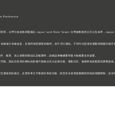
e Preference
進規格與配備以 Jaguar Land Rover Taiwan 台灣捷豹路虎正式公告為準，Jaguar 
設計及生產的方式，持續進行各種改造，且我們保留變更的權利，恕不另行通知。不同年式的某些選配和標配
配件、載客、加入液體與燃油以及載重時，請確認車輛總重和最大軸載重並未超重。
常浮動，因此目前用於網站的影像可能無法充分反映功能、選配項目、邊飾和色彩配置的實際規格
守交通規則的責任，且需依車主手冊操作系統功能，留意安全使用駕駛輔助系統的相關限制，並在