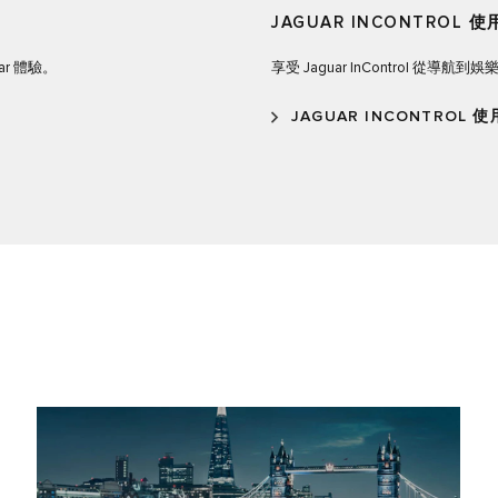
JAGUAR INCONTROL 
ar 體驗。
享受 Jaguar InControl 
JAGUAR INCONTROL 