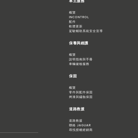
車主服務
概覽
INCONTROL
配件
軟體更新
駕駛輔助系統安全宣導
保養與維護
概覽
說明指南與手冊
車輛健檢服務
保固
概覽
零件與配件保固
烤漆與鏽蝕保固
道路救援
道路救援
聯絡 JAGUAR
尋找授權經銷商