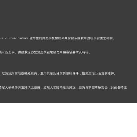
Land Rover Taiwan 台灣捷豹路虎與授權經銷商保留依據實車說明與變更之權利。
功能可能有所差異。供應狀況亦繫於您所在地區之車輛審驗要求及時程。
。敬請洽詢當地授權經銷商，並與其確認目前的限制條件，協助您做出合適的選擇。
特定天候條件與道路環境使用。駕駛人需隨時注意路況，並負責掌控車輛安全，於必要時主