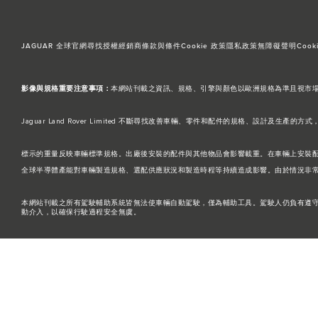
JAGUAR 全球官網
尋找授權經銷商
條款與條件
Cookie 政策
隱私政策
無障礙聲明
Cooki
影像與規格重要注意事項：
本網站刊載之資訊、規格、引擎與顏色以歐洲規格為準且視市場而異，台灣引
Jaguar Land Rover Limited 不斷尋找改善車輛、零件和配件的規格、
標示的重量反映車輛標準規格。出廠後安裝的配件與其他物品會影響載重。在車輛上安裝
全球半導體產能對車輛製造規格、選配供應狀況和製造時程等持續造成影響。由於情況非
本網站刊載之所有駕駛輔助系統皆無法使車輛自動駕駛，僅為輔助工具。駕駛人仍負有遵
動介入，以確保行駛過程安全無虞。