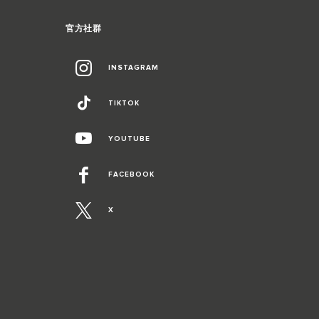
官方社群
INSTAGRAM
TIKTOK
YOUTUBE
FACEBOOK
X