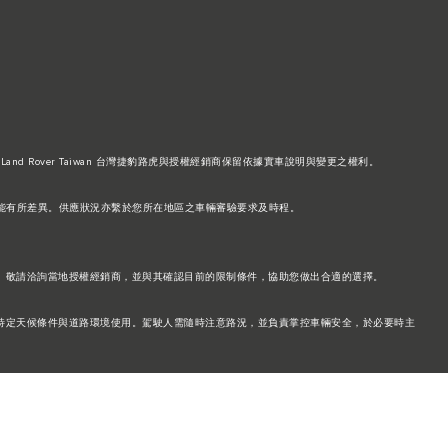
Land Rover Taiwan 台灣捷豹路虎與授權經銷商保留依據實車說明與變更之權利。
功能可能有所差異。供應狀況亦繫於您所在地區之車輛審驗要求及時程。
。敬請洽詢當地授權經銷商，並與其確認目前的限制條件，協助您做出合適的選擇。
特定天候條件與道路環境使用。駕駛人需隨時注意路況，並負責掌控車輛安全，於必要時主