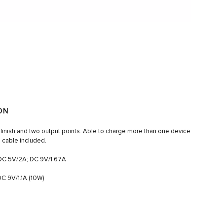
ON
 finish and two output points. Able to charge more than one device
ro cable included.
: DC 5V/2A; DC 9V/1.67A
DC 9V/1.1A (10W)