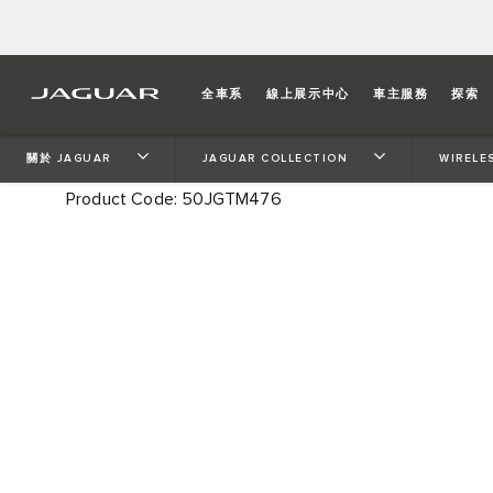
WIRELESS CHARGER
全車系
線上展示中心
車主服務
探索
Charge up in style. This soft touch wireless charger wil
關於 JAGUAR
JAGUAR COLLECTION
WIRELE
Product Code: 50JGTM476