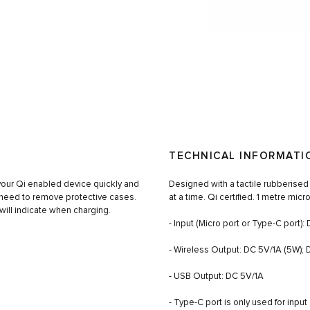
TECHNICAL INFORMATI
 your Qi enabled device quickly and
Designed with a tactile rubberised
 need to remove protective cases.
at a time. Qi certified. 1 metre mic
will indicate when charging.
- Input (Micro port or Type-C port)
- Wireless Output: DC 5V/1A (5W); 
- USB Output: DC 5V/1A
- Type-C port is only used for input