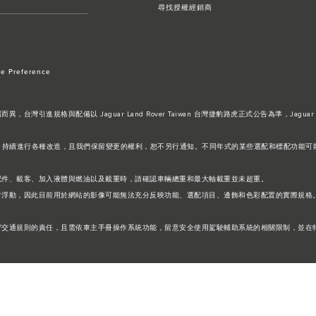
尋找授權經銷商
e Preference
進規格與配備以 Jaguar Land Rover Taiwan 台灣捷豹路虎正式公告為準，Jaguar 
設計及生產的方式，持續進行各種改造，且我們保留變更的權利，恕不另行通知。不同年式的某些選配和標配
配件、載客、加入液體與燃油以及載重時，請確認車輛總重和最大軸載重並未超重。
常浮動，因此目前用於網站的影像可能無法充分反映功能、選配項目、邊飾和色彩配置的實際規格
守交通規則的責任，且需依車主手冊操作系統功能，留意安全使用駕駛輔助系統的相關限制，並在