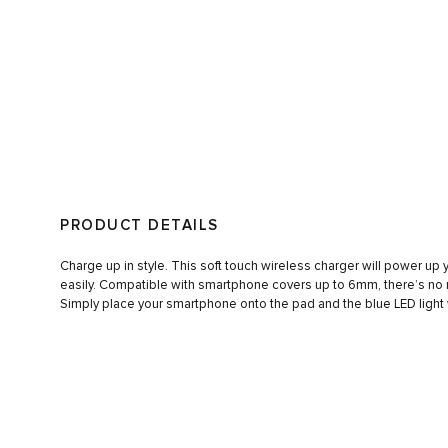
PRODUCT DETAILS
Charge up in style. This soft touch wireless charger will power up
easily. Compatible with smartphone covers up to 6mm, there’s no
Simply place your smartphone onto the pad and the blue LED light 