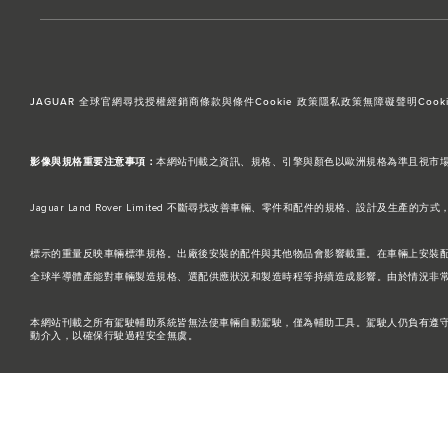
JAGUAR 全球官網
尋找授權經銷商
條款與條件
Cookie 政策
隱私政策
無障礙聲明
Cooki
影像與規格重要注意事項：
本網站刊載之資訊、規格、引擎與顏色以歐洲規格為準且視市場而異，台灣引
Jaguar Land Rover Limited 不斷尋找改善車輛、零件和配件的規格、
標示的重量反映車輛標準規格。出廠後安裝的配件與其他物品會影響載重。在車輛上安裝
全球半導體產能對車輛製造規格、選配供應狀況和製造時程等持續造成影響。由於情況非
本網站刊載之所有駕駛輔助系統皆無法使車輛自動駕駛，僅為輔助工具。駕駛人仍負有遵
動介入，以確保行駛過程安全無虞。