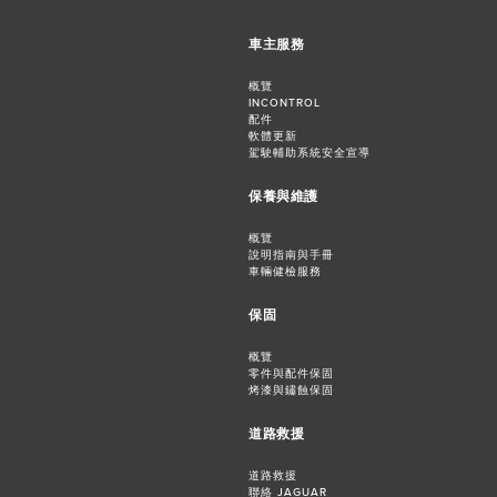
車主服務
概覽
INCONTROL
配件
軟體更新
駕駛輔助系統安全宣導
保養與維護
概覽
說明指南與手冊
車輛健檢服務
保固
概覽
零件與配件保固
烤漆與鏽蝕保固
道路救援
道路救援
聯絡 JAGUAR