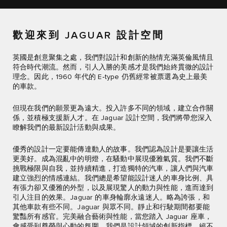
歡迎來到 JAGUAR 設計空間
英國是創意聚集之處，我們對設計和創新的熱情充滿英倫風情且
符合時代潮流。然而，引人入勝的美感才是我們始終貫徹的設計
理念。因此，1960 年代的 E‑type 仍舊經常被票選為史上最美
的車款。
但現在我們的願景更為遠大。投入許多不同的領域，建立合作關
係，並積極支援新人才。在 Jaguar 設計空間，我們將帶您深入
瞭解我們的最新設計活動與成果。
優秀的設計一定要能傳達動人的故事。我們認為設計是要讓生活
更美好。成為混亂中的明燈，在騷動中展現優雅氣質。我們不斷
挑戰極限與自我，並持續精進，打造獨特的汽車，讓人們與汽車
建立強烈的情感連結。我們總是希望能設計迷人的車身比例、具
有張力卻又優雅的外型，以及展現驚人的動力與性能，進而達到
引人注目的效果。Jaguar 的車身輪廓永遠迷人。略為誇張，和
其他車款有些不同。Jaguar 與眾不同。靜止和行駛期間都要能
驚豔所有感官。完美融合藝術與性能，當您踏入 Jaguar 座車，
會感受到尊榮與心動的氛圍。我們是設計領域的創新指標，絕不