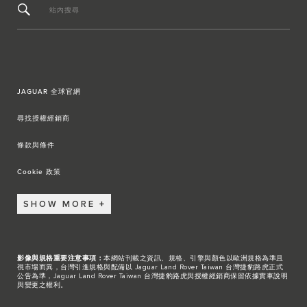
站內搜尋
JAGUAR 全球官網
尋找授權經銷商
條款與條件
Cookie 政策
SHOW MORE
影像與規格重要注意事項：
本網站刊載之資訊、規格、引擎與顏色以歐洲規格為準且
視市場而異，台灣引進規格與配備以 Jaguar Land Rover Taiwan 台灣捷豹路虎正式
公告為準，Jaguar Land Rover Taiwan 台灣捷豹路虎與授權經銷商保留依據實車說明
與變更之權利。