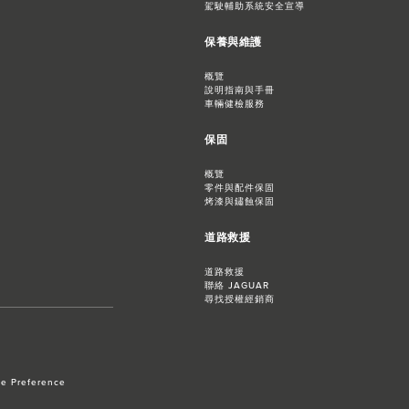
駕駛輔助系統安全宣導
保養與維護
概覽
說明指南與手冊
車輛健檢服務
保固
概覽
零件與配件保固
烤漆與鏽蝕保固
道路救援
道路救援
聯絡 JAGUAR
尋找授權經銷商
e Preference