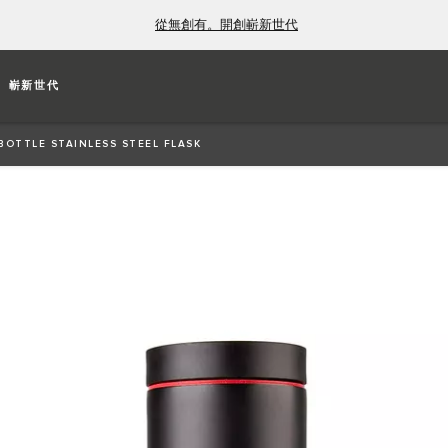
從無創有。開創嶄新世代
ESS STEEL FLASK
嶄新世代
ures a start/stop ignition button to the lid, with an
BOTTLE STAINLESS STEEL FLASK