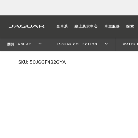
WATER BOTTLE / STAINL
全車系
線上展示中心
車主服務
探索
Inspired by Jaguar interiors, this smart travel flask feat
關於 JAGUAR
JAGUAR COLLECTION
WATER 
easy-grip finish.
SKU: 50JGGF432GYA