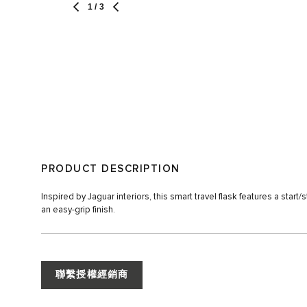
1
/ 3
PRODUCT DESCRIPTION
Inspired by Jaguar interiors, this smart travel flask features a start/s
an easy-grip finish.
聯繫授權經銷商