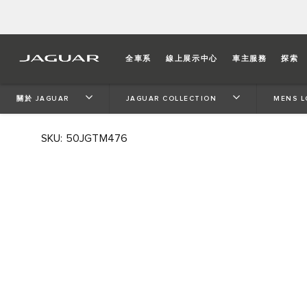
MEN'S HERITAGE LOZENG
全車系
線上展示中心
車主服務
探索
Classic crewneck T-shirt featuring Jaguar Heritage log
關於 JAGUAR
JAGUAR COLLECTION
MENS L
tab.
SKU: 50JGTM476