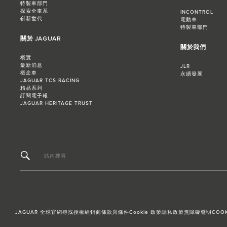
特製車部門
探索全車系
INCONTROL
嶄新世代
電動車
特製車部門
關於 JAGUAR
關於我們
概覽
最新消息
JLR
概念車
永續發展
JAGUAR TCS RACING
精品系列
訂閱電子報
JAGUAR HERITAGE TRUST
站內搜尋
JAGUAR 全球官網
尋找授權經銷商
條款與條件
Cookie 政策
隱私政策
無障礙聲明
COOK