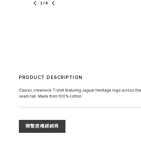
1
/ 6
PRODUCT DESCRIPTION
Classic crewneck T-shirt featuring Jaguar Heritage logo across the
seam tab. Made from 100% cotton.
聯繫授權經銷商