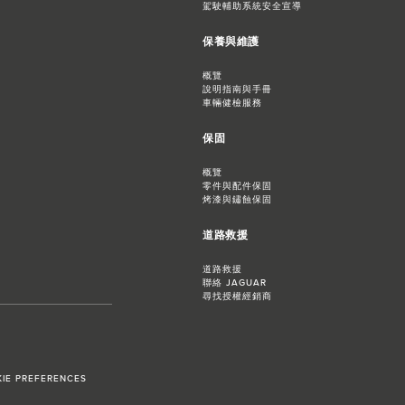
駕駛輔助系統安全宣導
保養與維護
概覽
說明指南與手冊
車輛健檢服務
保固
概覽
零件與配件保固
烤漆與鏽蝕保固
道路救援
道路救援
聯絡 JAGUAR
尋找授權經銷商
IE PREFERENCES