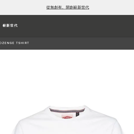
從無創有。開創嶄新世代
E T-SHIRT
嶄新世代
o across the chest, and Heritage stripe side-seam
OZENGE TSHIRT