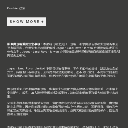
Cookie 政策
SHOW MORE
影像與規格重要注意事項：
本網站刊載之資訊、規格、引擎與顏色以歐洲規格為準且
視市場而異，台灣引進規格與配備以 Jaguar Land Rover Taiwan 台灣捷豹路虎正式
公告為準，Jaguar Land Rover Taiwan 台灣捷豹路虎與授權經銷商保留依據實車說明
與變更之權利。
Jaguar Land Rover Limited 不斷尋找改善車輛、零件和配件的規格、設計及生產的
方式，持續進行各種改造，且我們保留變更的權利，恕不另行通知。不同年式的某些
選配和標配功能可能有所差異。供應狀況亦繫於您所在地區之車輛審驗要求及時程。
標示的重量反映車輛標準規格。出廠後安裝的配件與其他物品會影響載重。在車輛上
安裝配件、載客、加入液體與燃油以及載重時，請確認車輛總重和最大軸載重並未超
重。
全球半導體產能對車輛製造規格、選配供應狀況和製造時程等持續造成影響。由於情
況非常浮動，因此目前用於網站的影像可能無法充分反映功能、選配項目、邊飾和色
彩配置的實際規格。敬請洽詢當地授權經銷商，並與其確認目前的限制條件，協助您
做出合適的選擇。
本網站刊載之所有駕駛輔助系統皆無法使車輛自動駕駛，僅為輔助工具。駕駛人仍負