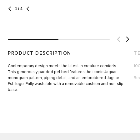
1
/ 4
PRODUCT DESCRIPTION
T
Contemporary design meets the latest in creature comforts.
100
This generously padded pet bed features the iconic Jaguar
monogram pattern, piping detail, and an embroidered Jaguar
Be
Est. logo. Fully washable with a removable cushion and non-slip
base.