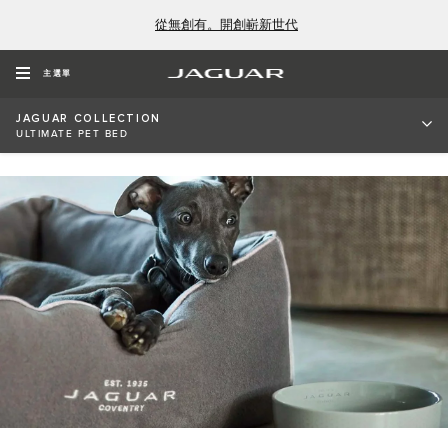
從無創有。開創嶄新世代
ULTIMATE PET BED
主選單
Contemporary design meets the latest in creature comforts.
JAGUAR COLLECTION
ULTIMATE PET BED
SKU: 50JJPT983GYE