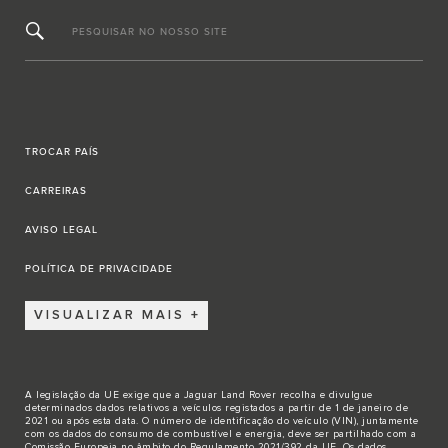
PESQUISAR NO NOSSO SITE
TROCAR PAÍS
CARREIRAS
AVISO LEGAL
POLÍTICA DE PRIVACIDADE
VISUALIZAR MAIS
A legislação da UE exige que a Jaguar Land Rover recolha e divulgue
determinados dados relativos a veículos registados a partir de 1 de janeiro de
2021 ou após esta data. O número de identificação do veículo (VIN), juntamente
com os dados do consumo de combustível e energia, deve ser partilhado com a
Comissão Europeia no âmbito do Regulamento 2021/392 da UE. Os dados