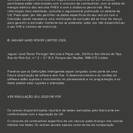
partilhados estão relacionados com o consumo de combustível, com os dados de
energia elétrica dos veículos PHEV e com a distância percorrida. Para
informação mais detalhada, consulte o regulamento publicado no
website da
UE
. Pode optar por não partilhar os dados específicos do seu veículo com a
Comissão, sendo necessária uma notificação de exclusão até ao final de março
para garantir a exclusão.
Contacte-nos
se pretender optar por não disponibilizar
o seu VIN e número de matrícula.
© JAGUAR LAND ROVER LIMITED 2026
Jaguar Land Rover Portugal Veículos e Peças Lda., Edifício Escritórios do Tejo,
Rua do Polo Sul, n.º 2 – 3.º B-3, Parque das Nações, 1990-273 Lisboa
Prevê-se que as Definições Inteligentes sejam lançadas como parte de uma
futura atualização de software sem fios. O desenvolvimento e as versões do
software estão sujeitos a movimentos no planeamento e na programação, e as
datas podem estar sujeitas a alterações.
VER REGULAÇÃO (EU) 2020/740 PDF
Os valores disponibilizados resultam de testes realizados pelo fabricante em
conformidade com a legislação da UE.
O consumo de combustível específico de um veículo pode divergir dos valores
obtidos nos testes. Os valores servem apenas como termo de comparação.