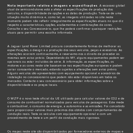
Nota importante relativa a imagens e especificações
. A escassez global
atual de semicondutores está a afetar as especificações de produção dos
veículos, a disponibilidade de opções e as datas de produção. Trata-se de uma
situação muito dinâmica e, como tal, as imagens utilizadas no site neste
momento podem não refletir integralmente as especificações atuais no que diz
respeito a características, opções, acabamentos e combinações de cores.
Consulte o seu Concessionário, que lhe poderá confirmar quaisquer restrições
atuais para permitir uma escolha informada.
A Jaguar Land Rover Limited procura constantemente formas de melhorar as
especificações, o design e a produção dos seus veículos, peças e acessórios. As
alterações ocorrem continuamente, e reservamo-nos o direito de proceder às
mesmas sem aviso prévio. Dependendo do MY, alguns equipamentos podem ser
opcionais ou estar incluídos de série. A informação, as especificações, os
motores e as cores neste site baseiam-se nas especificações europeias e podem
variar consoante o mercado, estando sujeitos a alterações sem aviso prévio.
Alguns veículos são apresentados com equipamento opcional e acessórios de
instalação no concessionário que podem não estar disponíveis em todos os
mercados. Contacte o seu concessionário para obter informações sobre a
disponibilidade e os preços locais.
O WLTP é o novo teste oficial da UE utilizado para calcular valores de CO2 e de
consumo de combustível normalizados para veículos de passageiros. Este mede
o combustível, o consumo de energia, a autonomia e as emissões. Foi concebido
para proporcionar valores mais próximos dos obtidos com comportamentos de
condução reais. Testa os veículos com equipamento opcional e com um
procedimento de teste e um perfil de condução mais rigorosos.
Os mapas neste site são disponibilizados por fornecedores externos de mapas e