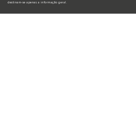
destinam-se apenas a informação geral.