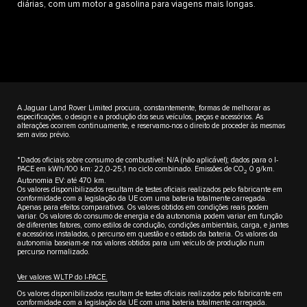
diárias, com um motor a gasolina para viagens mais longas.
A Jaguar Land Rover Limited procura, constantemente, formas de melhorar as
especificações, o design e a produção dos seus veículos, peças e acessórios. As
alterações ocorrem continuamente, e reservamo-nos o direito de proceder às mesmas
sem aviso prévio.
*Dados oficiais sobre consumo de combustível: N/A (não aplicável); dados para o I-
PACE em kWh/100 km: 22,0-25,1 no ciclo combinado. Emissões de CO
0 g/km.
2
Autonomia EV: até 470 km.
Os valores disponibilizados resultam de testes oficiais realizados pelo fabricante em
conformidade com a legislação da UE com uma bateria totalmente carregada.
Apenas para efeitos comparativos. Os valores obtidos em condições reais podem
variar. Os valores do consumo de energia e da autonomia podem variar em função
de diferentes fatores, como estilos de condução, condições ambientais, carga, e jantes
e acessórios instalados, o percurso em questão e o estado da bateria. Os valores da
autonomia baseiam-se nos valores obtidos para um veículo de produção num
percurso normalizado.
Ver valores WLTP do I-PACE.
Os valores disponibilizados resultam de testes oficiais realizados pelo fabricante em
conformidade com a legislação da UE com uma bateria totalmente carregada.