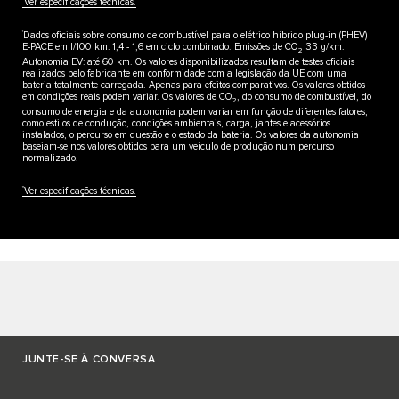
Ver especificações técnicas.
†
Dados oficiais sobre consumo de combustível para o elétrico híbrido plug-in (PHEV)
E-PACE em l/100 km: 1,4 - 1,6 em ciclo combinado. Emissões de CO
33 g/km.
2
Autonomia EV: até 60 km. Os valores disponibilizados resultam de testes oficiais
realizados pelo fabricante em conformidade com a legislação da UE com uma
bateria totalmente carregada. Apenas para efeitos comparativos. Os valores obtidos
em condições reais podem variar. Os valores de CO
, do consumo de combustível, do
2
consumo de energia e da autonomia podem variar em função de diferentes fatores,
como estilos de condução, condições ambientais, carga, jantes e acessórios
instalados, o percurso em questão e o estado da bateria. Os valores da autonomia
baseiam-se nos valores obtidos para um veículo de produção num percurso
normalizado.
††
Ver especificações técnicas.
JUNTE-SE À CONVERSA