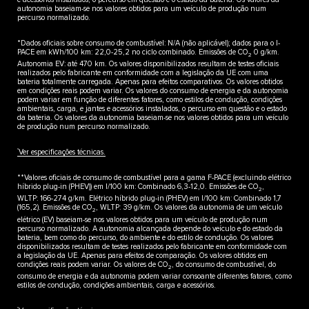
autonomia baseiam-se nos valores obtidos para um veículo de produção num
percurso normalizado.
*Dados oficiais sobre consumo de combustível: N/A (não aplicável); dados para o I-
PACE em kWh/100 km: 22,0-25,2 no ciclo combinado. Emissões de CO
0 g/km.
2
Autonomia EV: até 470 km. Os valores disponibilizados resultam de testes oficiais
realizados pelo fabricante em conformidade com a legislação da UE com uma
bateria totalmente carregada. Apenas para efeitos comparativos. Os valores obtidos
em condições reais podem variar. Os valores do consumo de energia e da autonomia
podem variar em função de diferentes fatores, como estilos de condução, condições
ambientais, carga, e jantes e acessórios instalados, o percurso em questão e o estado
da bateria. Os valores da autonomia baseiam-se nos valores obtidos para um veículo
de produção num percurso normalizado.
††
Ver especificações técnicas.
**Valores oficiais de consumo de combustível para a gama F-PACE (excluindo elétrico
híbrido plug-in (PHEV)) em I/100 km: Combinado 6,3-12,0. Emissões de CO
,
2
WLTP: 166-274 g/km. Elétrico híbrido plug-in (PHEV) em l/100 km: Combinado 1,7
(165,2). Emissões de CO
, WLTP: 39 g/km. Os valores da autonomia de um veículo
2
elétrico (EV) baseiam-se nos valores obtidos para um veículo de produção num
percurso normalizado. A autonomia alcançada depende do veículo e do estado da
bateria, bem como do percurso, do ambiente e do estilo de condução. Os valores
disponibilizados resultam de testes realizados pelo fabricante em conformidade com
a legislação da UE. Apenas para efeitos de comparação. Os valores obtidos em
condições reais podem variar. Os valores de CO
, do consumo de combustível, do
2
consumo de energia e da autonomia podem variar consoante diferentes fatores, como
estilos de condução, condições ambientais, carga e acessórios.
††