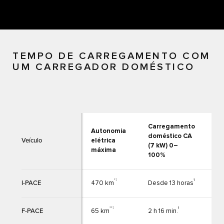
TEMPO DE CARREGAMENTO COM
UM CARREGADOR DOMÉSTICO
Carregamento
Ca
Autonomia
doméstico CA
do
Veículo
elétrica
(7 kW) 0–
(11
máxima
100%
10
*‡
1
I-PACE
470 km
Desde 13 horas
Des
**‡
1
F-PACE
65 km
2 h 16 min.
-