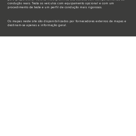
condução reais. Testa os veículos com equipamento opcional e com um
procedimento de teste e um perfil de condução mais rigorosos.
Os mapas neste site são disponibilizados por fornecedores externos de mapas e
destinam-se apenas a informação geral.