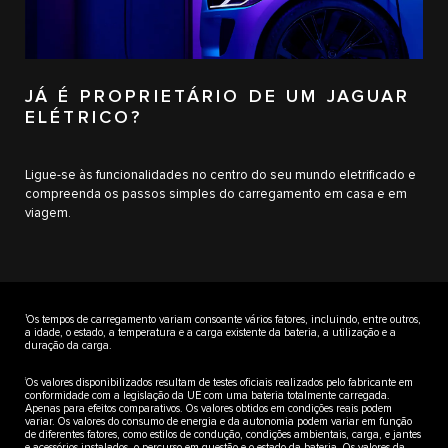
JÁ É PROPRIETÁRIO DE UM JAGUAR
ELÉTRICO?
Ligue-se às funcionalidades no centro do seu mundo eletrificado e
compreenda os passos simples do carregamento em casa e em
viagem.
1
Os tempos de carregamento variam consoante vários fatores, incluindo, entre outros,
a idade, o estado, a temperatura e a carga existente da bateria, a utilização e a
duração da carga.
‡
Os valores disponibilizados resultam de testes oficiais realizados pelo fabricante em
conformidade com a legislação da UE com uma bateria totalmente carregada.
Apenas para efeitos comparativos. Os valores obtidos em condições reais podem
variar. Os valores do consumo de energia e da autonomia podem variar em função
de diferentes fatores, como estilos de condução, condições ambientais, carga, e jantes
e acessórios instalados, o percurso em questão e o estado da bateria. Os valores da