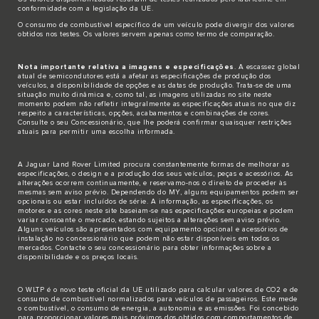
conformidade com a legislação da UE.
O consumo de combustível específico de um veículo pode divergir dos valores
obtidos nos testes. Os valores servem apenas como termo de comparação.
Nota importante relativa a imagens e especificações
. A escassez global
atual de semicondutores está a afetar as especificações de produção dos
veículos, a disponibilidade de opções e as datas de produção. Trata-se de uma
situação muito dinâmica e, como tal, as imagens utilizadas no site neste
momento podem não refletir integralmente as especificações atuais no que diz
respeito a características, opções, acabamentos e combinações de cores.
Consulte o seu Concessionário, que lhe poderá confirmar quaisquer restrições
atuais para permitir uma escolha informada.
A Jaguar Land Rover Limited procura constantemente formas de melhorar as
especificações, o design e a produção dos seus veículos, peças e acessórios. As
alterações ocorrem continuamente, e reservamo-nos o direito de proceder às
mesmas sem aviso prévio. Dependendo do MY, alguns equipamentos podem ser
opcionais ou estar incluídos de série. A informação, as especificações, os
motores e as cores neste site baseiam-se nas especificações europeias e podem
variar consoante o mercado, estando sujeitos a alterações sem aviso prévio.
Alguns veículos são apresentados com equipamento opcional e acessórios de
instalação no concessionário que podem não estar disponíveis em todos os
mercados. Contacte o seu concessionário para obter informações sobre a
disponibilidade e os preços locais.
O WLTP é o novo teste oficial da UE utilizado para calcular valores de CO2 e de
consumo de combustível normalizados para veículos de passageiros. Este mede
o combustível, o consumo de energia, a autonomia e as emissões. Foi concebido
para proporcionar valores mais próximos dos obtidos com comportamentos de