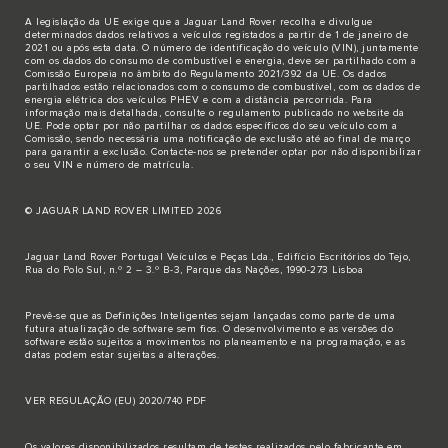
A legislação da UE exige que a Jaguar Land Rover recolha e divulgue
determinados dados relativos a veículos registados a partir de 1 de janeiro de
2021 ou após esta data. O número de identificação do veículo (VIN), juntamente
com os dados do consumo de combustível e energia, deve ser partilhado com a
Comissão Europeia no âmbito do Regulamento 2021/392 da UE. Os dados
partilhados estão relacionados com o consumo de combustível, com os dados de
energia elétrica dos veículos PHEV e com a distância percorrida. Para
informação mais detalhada, consulte o regulamento publicado no
website da
UE
. Pode optar por não partilhar os dados específicos do seu veículo com a
Comissão, sendo necessária uma notificação de exclusão até ao final de março
para garantir a exclusão.
Contacte-nos
se pretender optar por não disponibilizar
o seu VIN e número de matrícula.
© JAGUAR LAND ROVER LIMITED 2026
Jaguar Land Rover Portugal Veículos e Peças Lda., Edifício Escritórios do Tejo,
Rua do Polo Sul, n.º 2 – 3.º B-3, Parque das Nações, 1990-273 Lisboa
Prevê-se que as Definições Inteligentes sejam lançadas como parte de uma
futura atualização de software sem fios. O desenvolvimento e as versões do
software estão sujeitos a movimentos no planeamento e na programação, e as
datas podem estar sujeitas a alterações.
VER REGULAÇÃO (EU) 2020/740 PDF
Os valores disponibilizados resultam de testes realizados pelo fabricante em