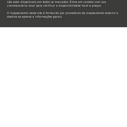
não estar disponíveis em todos os mercados. Entre em contato com sua
concessionária local para verificar a disponibilidade local e preços.
O mapeamento neste site é fornecido por provedores de mapeamento externo e
destina-se apenas a informações gerais.