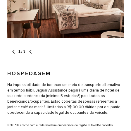
1
/ 3
HOSPEDAGEM
M
A
Na impossibilidade de fornecer um meio de transporte alternativo
em tempo hábil, Jaguar Assistance pagará uma diária de hotel de
Cons
sua rede credenciada (mínimo 5 estrelas*) para todos os
(um)
beneficiários/ocupantes. Estão cobertas despesas referentes a
bene
jantar e café da manhã, limitadas a R$100,00 diários por ocupante,
serv
obedecendo a capacidade legal de ocupantes do veículo.
a vi
infe
Nota: *De acordo com a rede hoteleira credenciada da região. Não estão cobertas