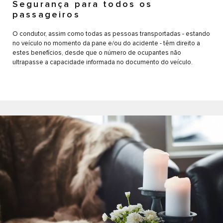
Segurança para todos os
V
passageiros
Os s
a vi
O condutor, assim como todas as pessoas transportadas - estando
KMs 
no veículo no momento da pane e/ou do acidente - têm direito a
da g
estes benefícios, desde que o número de ocupantes não
ultrapasse a capacidade informada no documento do veículo.