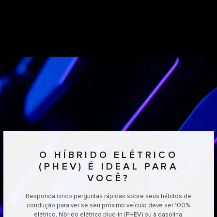
O HÍBRIDO ELÉTRICO
(PHEV) É IDEAL PARA
VOCÊ?
Responda cinco perguntas rápidas sobre seus hábitos de
condução para ver se seu próximo veículo deve ser 100%
elétrico, híbrido elétrico plug-in (PHEV) ou à gasolina.