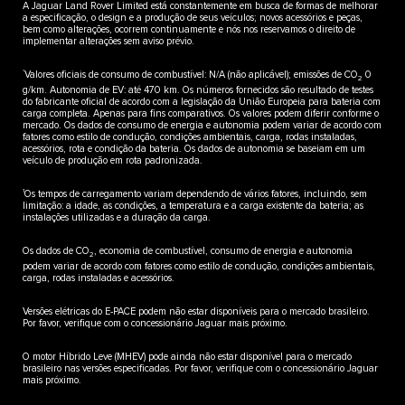
A Jaguar Land Rover Limited está constantemente em busca de formas de melhorar
a especificação, o design e a produção de seus veículos; novos acessórios e peças,
bem como alterações, ocorrem continuamente e nós nos reservamos o direito de
implementar alterações sem aviso prévio.
*
Valores oficiais de consumo de combustível: N/A (não aplicável); emissões de CO
0
2
g/km. Autonomia de EV: até 470 km. Os números fornecidos são resultado de testes
do fabricante oficial de acordo com a legislação da União Europeia para bateria com
carga completa. Apenas para fins comparativos. Os valores podem diferir conforme o
mercado. Os dados de consumo de energia e autonomia podem variar de acordo com
fatores como estilo de condução, condições ambientais, carga, rodas instaladas,
acessórios, rota e condição da bateria. Os dados de autonomia se baseiam em um
veículo de produção em rota padronizada.
1
Os tempos de carregamento variam dependendo de vários fatores, incluindo, sem
limitação: a idade, as condições, a temperatura e a carga existente da bateria; as
instalações utilizadas e a duração da carga.
Os dados de CO
, economia de combustível, consumo de energia e autonomia
2
podem variar de acordo com fatores como estilo de condução, condições ambientais,
carga, rodas instaladas e acessórios.
Versões elétricas do E-PACE podem não estar disponíveis para o mercado brasileiro.
Por favor, verifique com o concessionário Jaguar mais próximo.
O motor Híbrido Leve (MHEV) pode ainda não estar disponível para o mercado
brasileiro nas versões especificadas. Por favor, verifique com o concessionário Jaguar
mais próximo.