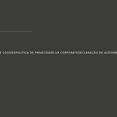
DE COOKIES
POLÍTICA DE PRIVACIDADE
JLR CORPORATE
DECLARAÇÃO DE ACESSIB