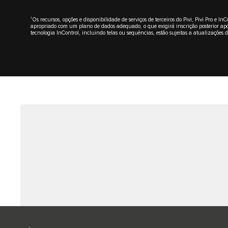
1
Os recursos, opções e disponibilidade de serviços de terceiros do Pivi, Pivi Pro
apropriado com um plano de dados adequado, o que exigirá inscrição posterior após
tecnologia InControl, incluindo telas ou sequências, estão sujeitas a atualizações