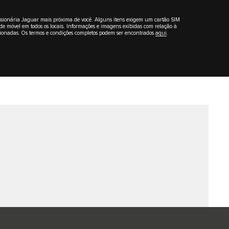
ncessionária Jaguar mais próxima de você. Alguns itens exigem um cartão SIM
de móvel em todos os locais. Informações e imagens exibidas com relação à
lecionadas. Os termos e condições completos podem ser encontrados
aqui
.