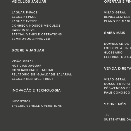
VEÍCULOS JAGUAR
OFERTAS E F
JAGUAR F-PACE
VISÃO GERAL
JAGUAR I-PACE
BLINDAGEM CER
JAGUAR F-TYPE
PLANO DE MAN
CONHEÇA NOSSOS VEÍCULOS
CARROS SUVs
SAIBA MAIS
SPECIAL VEHICLE OPERATIONS
SEMINOVOS APPROVED
DOWNLOAD DO 
EXPLORE A LIN
SOBRE A JAGUAR
GLOSSÁRIO
ELÉTRICO OU G
VISÃO GERAL
NOTÍCIAS JAGUAR
VENDA DIRET
CONFIABILIDADE JAGUAR
RELATÓRIO DE IGUALDADE SALARIAL
JAGUAR HERITAGE TRUST
VISÃO GERAL
NOSSO FUTURO
PÓS-VENDAS DE
INOVAÇÃO E TECNOLOGIA
FALE CONOSCO
INCONTROL
SOBRE NÓS
SPECIAL VEHICLE OPERATIONS
JLR
SUSTENTABILID