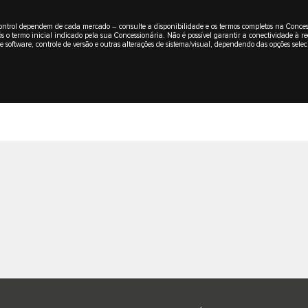
 e InControl dependem de cada mercado – consulte a disponibilidade e os termos completos na Co
 o termo inicial indicado pela sua Concessionária. Não é possível garantir a conectividade à re
 de software, controle de versão e outras alterações de sistema/visual, dependendo das opções se