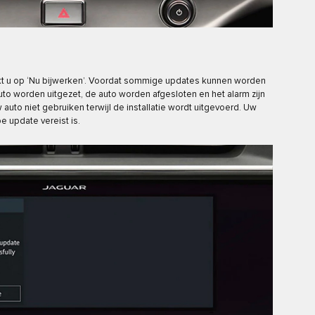
tikt u op ‘Nu bijwerken’. Voordat sommige updates kunnen worden
uto worden uitgezet, de auto worden afgesloten en het alarm zijn
w auto niet gebruiken terwijl de installatie wordt uitgevoerd. Uw
e update vereist is.