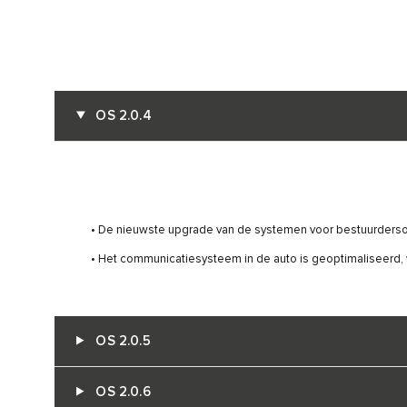
OS 2.0.4
• De nieuwste upgrade van de systemen voor bestuurderson
• Het communicatiesysteem in de auto is geoptimaliseerd,
OS 2.0.5
OS 2.0.6