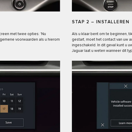
STAP 2 – INSTALLEREN
screen met twee opties: 'Nu
Als u klaar bent om te beginnen, 
 algemene voorwaarden als u hierom
gestart, moet het contact van uw a
ingeschakeld. In dit geval kunt u u
Jaguar laat u weten wanneer dit typ