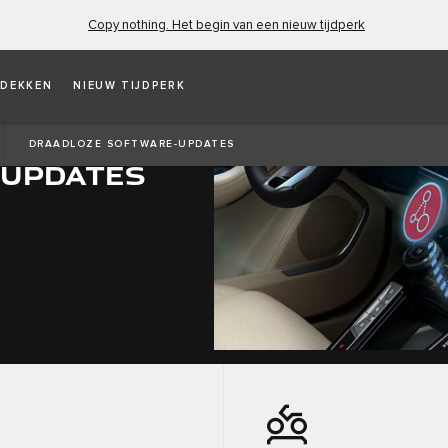
Copy nothing. Het begin van een nieuw tijdperk
DEKKEN
NIEUW TIJDPERK
DRAADLOZE SOFTWARE-UPDATES
-UPDATES