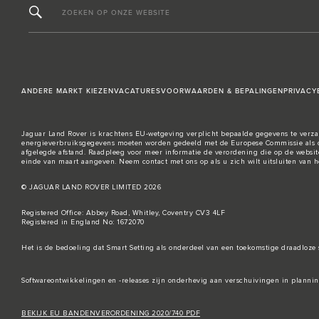
ZOEKEN OP ONZE WEBSITE
ANDERE MARKT KIEZEN
VACATURES
VOORWAARDEN & BEPALINGEN
PRIVACY
Jaguar Land Rover is krachtens EU-wetgeving verplicht bepaalde gegevens te verzam
energieverbruiksgegevens moeten worden gedeeld met de Europese Commissie als o
afgelegde afstand. Raadpleeg voor meer informatie de verordening die op de
websit
einde van maart aangeven. Neem
contact met ons
op als u zich wilt uitsluiten van
© JAGUAR LAND ROVER LIMITED 2026
Registered Office: Abbey Road, Whitley, Coventry CV3 4LF
Registered in England No: 1672070
Het is de bedoeling dat Smart Setting als onderdeel van een toekomstige draadloze 
Softwareontwikkelingen en -releases zijn onderhevig aan verschuivingen in plann
BEKIJK EU BANDENVERORDENING 2020/740 PDF