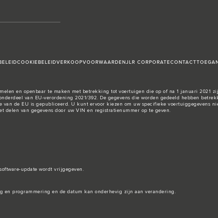
BELEID
COOKIEBELEID
VERKOOPVOORWAARDEN
JLR CORPORATE
CONTACT
TOEGAN
elen en openbaar te maken met betrekking tot voertuigen die op of na 1 januari 2021 zij
nderdeel van EU-verordening 2021/392. De gegevens die worden gedeeld hebben betrekki
e van de EU
is gepubliceerd. U kunt ervoor kiezen om uw specifieke voertuiggegevens nie
 het delen van gegevens door uw VIN en registratienummer op te geven.
software-update wordt vrijgegeven.
ing en programmering en de datum kan onderhevig zijn aan verandering.