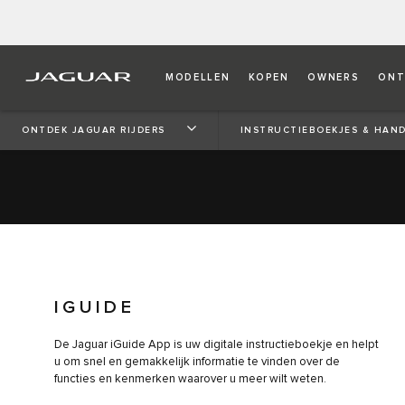
IGUIDE
MODELLEN
KOPEN
OWNERS
ONT
De Jaguar iGuide App is uw digitale instructieboekje en
ONTDEK JAGUAR RIJDERS
INSTRUCTIEBOEKJES & HAND
te leren kennen. Beschikbaar als download voor Apple 
IGUIDE
De Jaguar iGuide App is uw digitale instructieboekje en helpt
u om snel en gemakkelijk informatie te vinden over de
functies en kenmerken waarover u meer wilt weten.