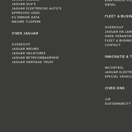
ELEKTRISCH, PL
JAGUAR SUV'S
DIESEL
JAGUAR ELEKTRISCHE AUTO'S
APPROVED USED
FLEET & BUSI
EU EMISSIE DATA
NIEUWE TIJDPERK
OVERZICHT
JAGUAR EN LAN
OVER JAGUAR
ONZE VERANTW
FLEET & BUSIN
OVERZICHT
CONTACT
JAGUAR NIEUWS
JAGUAR VACATURES
INNOVATIE &
JAGUAR BETROUWBAARHEID
JAGUAR HERITAGE TRUST
INCONTROL
JAGUAR ELEKTR
SPECIAL VEHIC
OVER ONS
JLR
SUSTAINABILITY