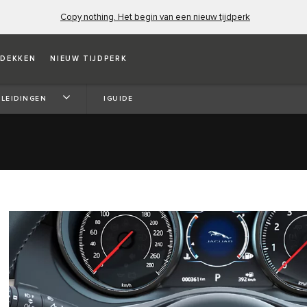
Copy nothing. Het begin van een nieuw tijdperk
DEKKEN
NIEUW TIJDPERK
 helpt u om uw nieuwe Jaguar snel tot in de details
LEIDINGEN
IGUIDE
en Android.