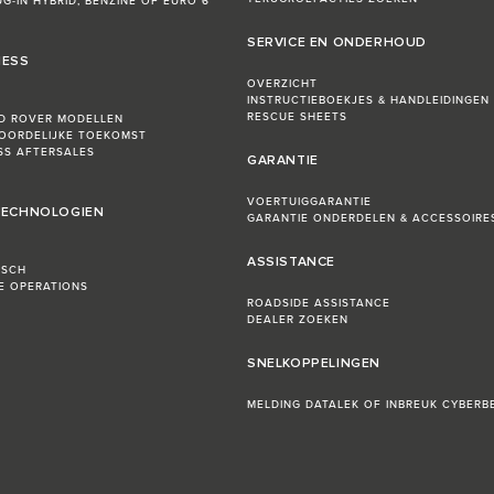
UG-IN HYBRID, BENZINE OF EURO 6
SERVICE EN ONDERHOUD
NESS
OVERZICHT
INSTRUCTIEBOEKJES & HANDLEIDINGEN
RESCUE SHEETS
D ROVER MODELLEN
OORDELIJKE TOEKOMST
ESS AFTERSALES
GARANTIE
VOERTUIGGARANTIE
 TECHNOLOGIEN
GARANTIE ONDERDELEN & ACCESSOIRE
ASSISTANCE
ISCH
LE OPERATIONS
ROADSIDE ASSISTANCE
DEALER ZOEKEN
SNELKOPPELINGEN
MELDING DATALEK OF INBREUK CYBERBE