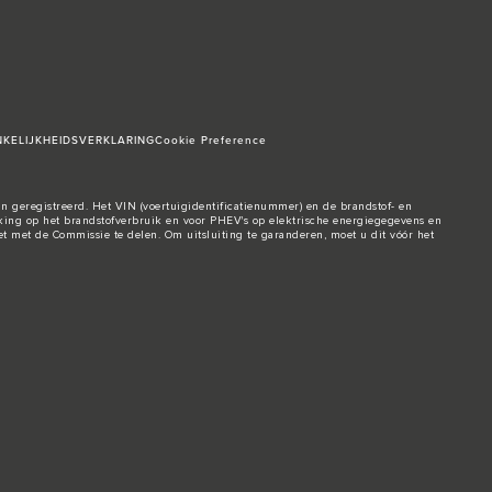
KELIJKHEIDSVERKLARING
Cookie Preference
n geregistreerd. Het VIN (voertuigidentificatienummer) en de brandstof- en
ng op het brandstofverbruik en voor PHEV's op elektrische energiegegevens en
t met de Commissie te delen. Om uitsluiting te garanderen, moet u dit vóór het